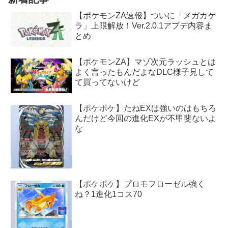
【ポケモンZA速報】ついに「メガカケ
ラ」上限解放！Ver.2.0.1アプデ内容ま
とめ
【ポケモンZA】マゾ次元ラッシュとは
よく言ったもんだよなDLC様子見して
て買ってないけど
【ポケポケ】たねEXは強いのはもちろ
んだけど今回の進化EXが不甲斐ないよ
な
【ポケポケ】プロモフローゼル強く
ね？1進化1コス70