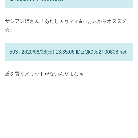
ザシアン姉さん「あたしヵヮィィ&っぉぃからオヌヌメ
☆」
503 : 2020/08/08(土) 13:35:06 ID:zQk0Jq2T00808.net
盾を買うメリットがないんだよなぁ