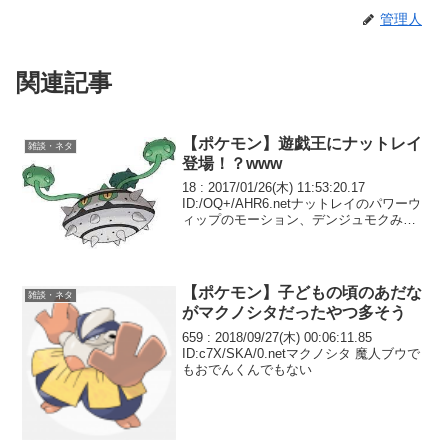
管理人
関連記事
【ポケモン】遊戯王にナットレイ
雑談・ネタ
登場！？www
18 : 2017/01/26(木) 11:53:20.17
ID:/OQ+/AHR6.netナットレイのパワーウ
ィップのモーション、デンジュモクみた
いに触手振り降ろすのに変わってたりし
ないかなと思ってたけど結局前と同じか
よ タネマシンガン...
【ポケモン】子どもの頃のあだな
雑談・ネタ
がマクノシタだったやつ多そう
659 : 2018/09/27(木) 00:06:11.85
ID:c7X/SKA/0.netマクノシタ 魔人ブウで
もおでんくんでもない