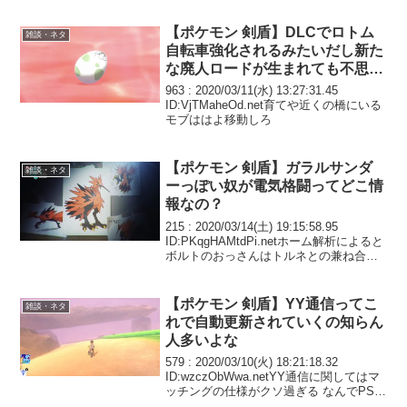
【ポケモン 剣盾】DLCでロトム
雑談・ネタ
自転車強化されるみたいだし新た
な廃人ロードが生まれても不思議
ではないな
963 : 2020/03/11(水) 13:27:31.45
ID:VjTMaheOd.net育てや近くの橋にいる
モブははよ移動しろ
【ポケモン 剣盾】ガラルサンダ
雑談・ネタ
ーっぽい奴が電気格闘ってどこ情
報なの？
215 : 2020/03/14(土) 19:15:58.95
ID:PKqgHAMtdPi.netホーム解析によると
ボルトのおっさんはトルネとの兼ね合い
で相変わらず飛行特殊技一切覚えない上
にサンダーはエアスラ習得らしいから以
前ほどボルト強...
【ポケモン 剣盾】YY通信ってこ
雑談・ネタ
れで自動更新されていくの知らん
人多いよな
579 : 2020/03/10(火) 18:21:18.32
ID:wzczObWwa.netYY通信に関してはマ
ッチングの仕様がクソ過ぎる なんでPSS
の頃はあんな良いもん作ってたのに改悪