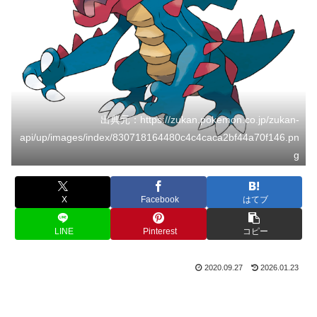
出典元：https://zukan.pokemon.co.jp/zukan-
api/up/images/index/830718164480c4c4caca2bf44a70f146.pn
g
X
Facebook
はてブ
LINE
Pinterest
コピー
2020.09.27
2026.01.23