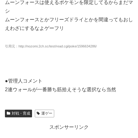
ムーンフォースは使えるポケモンを限定してるからまだマ
シ
ムーンフォースとかフリーズドライとかを間違ってもおし
えわざにするなよゲーフリ
引用元：http://nozomi.2ch.sc/test/read.cgi/poke/1596634286/
●管理人コメント
2連ウォールが一番勝ち筋拾えそうな選択なら当然
対戦・育成
運ゲー
スポンサーリンク