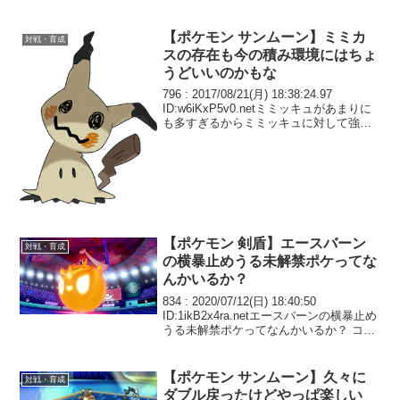
【ポケモン サンムーン】ミミカ
対戦・育成
スの存在も今の積み環境にはちょ
うどいいのかもな
796 : 2017/08/21(月) 18:38:24.97
ID:w6iKxP5v0.netミミッキュがあまりに
も多すぎるからミミッキュに対して強い
切り返しが効くカミツルギとか入れない
と積み構築はやってられないと感じる ミ
ミッキュで止ま...
【ポケモン 剣盾】エースバーン
対戦・育成
の横暴止めうる未解禁ポケってな
んかいるか？
834 : 2020/07/12(日) 18:40:50
ID:1ikB2x4ra.netエースバーンの横暴止め
うる未解禁ポケってなんかいるか？ コケ
コゲコバシャとか？
【ポケモン サンムーン】久々に
対戦・育成
ダブル戻ったけどやっぱ楽しい