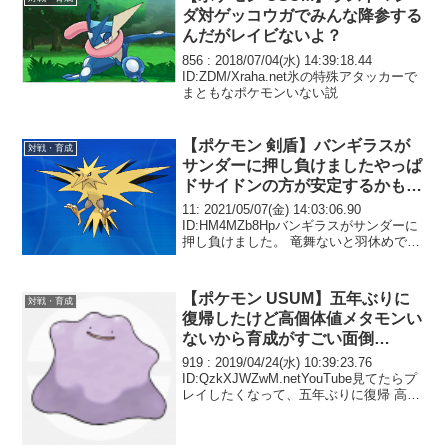
ダ対ゲッコウガでみんな降参する
んだがレイビないよ？
856 : 2018/07/04(水) 14:39:18.44
ID:ZDM/Xraha.net氷の特殊アタッカーで
まともなポケモンいない説
【ポケモン 剣盾】バンギラスが
対戦・育成
サンダーに押し負けましたやっぱ
ドサイドンの方が安定するかもだ
な
11: 2021/05/07(金) 14:03:06.90
ID:HM4MZb8Hpバンギラスがサンダーに
押し負けました。 竜舞ないと羽休めで粘
られるな。
【ポケモン USUM】五年ぶりに
対戦・育成
復帰したけど高個体値メタモンい
ないから育成がすごい面倒…
919 : 2019/04/24(水) 10:39:23.76
ID:QzkXJWZwM.netYouTube見てたらプ
レイしたくなって、五年ぶりに復帰 高個
体値メタモンいないから育成がすごい面
倒。。。