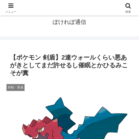
ポケモン関連まとめ
メニュー
検索
ぽけれぽ通信
【ポケモン 剣盾】2連ウォールくらい悪あ
がきとしてまだ許せるし催眠とかひるみこ
そが糞
対戦・育成