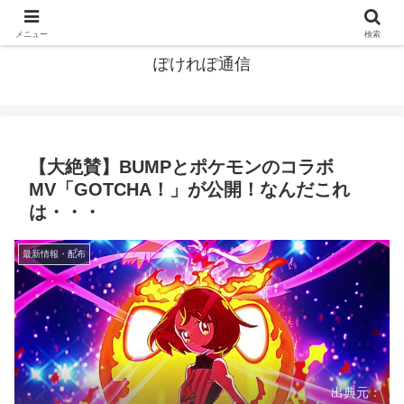
ポケモン関連まとめ
メニュー
検索
ぽけれぽ通信
【大絶賛】BUMPとポケモンのコラボ
MV「GOTCHA！」が公開！なんだこれ
は・・・
最新情報・配布
出典元：