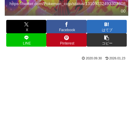
https://twitter.com/Pokemon_cojp/status/13109332493303808
00
X
Facebook
はてブ
LINE
Pinterest
コピー
2020.09.30
2026.01.23