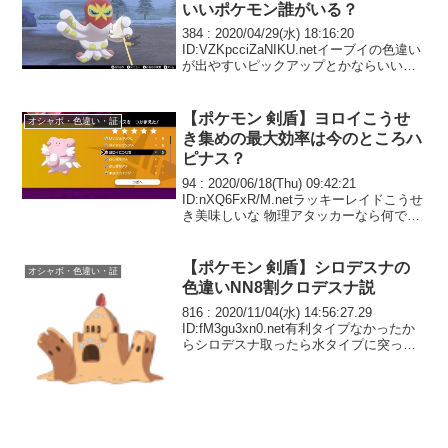
いいポケモン誰がいる？
384 : 2020/04/29(水) 18:16:20
ID:VZKpcciZaNIKU.netイーブイの色違い
が出やすいピックアップとかならいいん
だが ドラパはいらん
【ポケモン 剣盾】ヨロイこうせ
オシャボ・色違い・証
き集めの最大効率は今のところハ
ピナス？
94 : 2020/06/18(Thu) 09:42:21
ID:nXQ6FxR/M.netラッキーレイドこうせ
き美味しいな 物理アタッカーなら何でも
いいしヌケニンレイドが存在しなかった
ら多分最速
【ポケモン 剣盾】シロデスナの
オシャボ・色違い・証
色違いNN8割クロデスナ説
816 : 2020/11/04(水) 14:56:27.29
ID:fM3gu3xn0.net有利タイプなかったか
らシロデスナ取ったら水タイプに突っ込
まれた