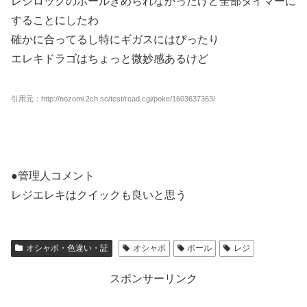
レジロックのボールきめられなかったけど全部タイマーに
することにしたわ
確かに合ってるし特にギガスにはぴったり
エレキドラゴはちょっと微妙感あるけど
引用元：http://nozomi.2ch.sc/test/read.cgi/poke/1603637363/
●管理人コメント
レジエレキはクイックも良いと思う
オシャボ・色違い・証
オシャボ
ボール
レジ
スポンサーリンク