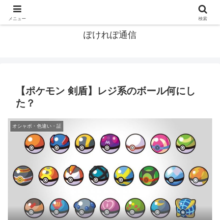
ポケモン関連まとめ
メニュー
検索
ぽけれぽ通信
【ポケモン 剣盾】レジ系のボール何にし
た？
オシャボ・色違い・証