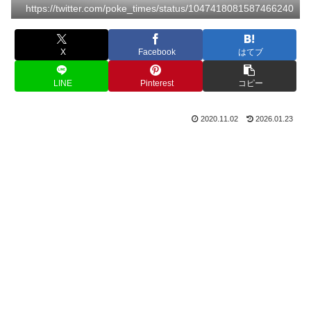
https://twitter.com/poke_times/status/1047418081587466240
X
Facebook
はてブ
LINE
Pinterest
コピー
2020.11.02
2026.01.23