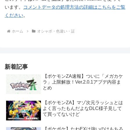
います。
コメントデータの処理方法の詳細はこちらをご覧
ください
。
ホーム
オシャボ・色違い・証
新着記事
【ポケモンZA速報】ついに「メガカケ
ラ」上限解放！Ver.2.0.1アプデ内容ま
とめ
【ポケモンZA】マゾ次元ラッシュとは
よく言ったもんだよなDLC様子見して
て買ってないけど
【ポケポケ】たねEXは強いのはもちろ