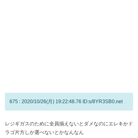
675 : 2020/10/26(月) 19:22:48.76 ID:s/8YR3SB0.net
レジギガスのために全員揃えないとダメなのにエレキかド
ラゴ片方しか選べないとかなんなん