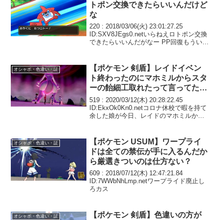
トポン交換できたらいいんだけど
な
220 : 2018/03/06(火) 23:01:27.25
ID:SXV8JEgs0.netいらねえロトポン交換
できたらいいんだがなー PP回復もういら
ん 卵孵化と経験値めちゃくちゃ使うんだ
が全くルレひかねえとすぐなくなるし当
たり出る確...
【ポケモン 剣盾】レイドイベン
オシャボ・色違い・証
ト終わったのにマホミルからスタ
ーの飴細工取れたって言ってたけ
どありうるの？
519 : 2020/03/12(木) 20:28:22.45
ID:EkxOk0Kn0.netコロナ休校で暇を持て
余した娘が今日、レイドのマホミルから
スターの飴細工を手に入れたって言って
たけど、 イベント終了後だけどありうる
の？
【ポケモン USUM】ワープライ
オシャボ・色違い・証
ドは全ての禁伝が手に入るんだか
ら厳選きついのは仕方ない？
609 : 2018/07/12(木) 12:47:21.84
ID:7WWbNhLmp.netワープライド廃止し
ろカス
【ポケモン 剣盾】色違いの方が
オシャボ・色違い・証