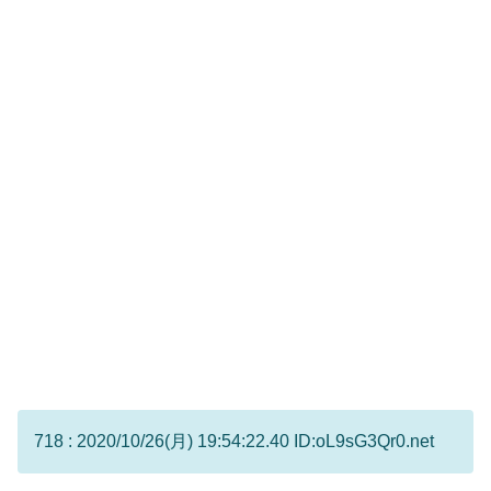
718 : 2020/10/26(月) 19:54:22.40 ID:oL9sG3Qr0.net