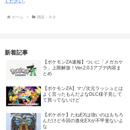
ください
。
ホーム
雑談・ネタ
新着記事
【ポケモンZA速報】ついに「メガカケ
ラ」上限解放！Ver.2.0.1アプデ内容ま
とめ
【ポケモンZA】マゾ次元ラッシュとは
よく言ったもんだよなDLC様子見して
て買ってないけど
【ポケポケ】たねEXは強いのはもちろ
んだけど今回の進化EXが不甲斐ないよ
な