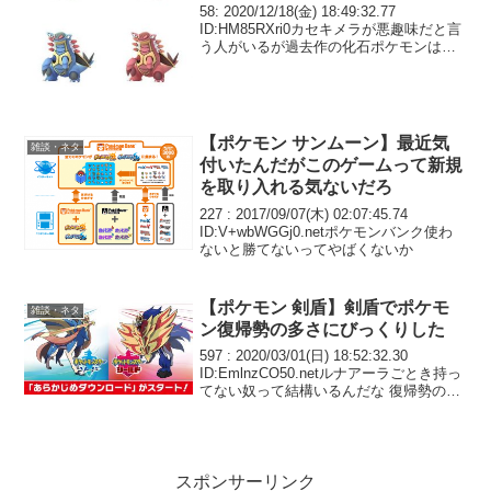
秀なのかもしれない
58: 2020/12/18(金) 18:49:32.77
ID:HM85RXri0カセキメラが悪趣味だと言
う人がいるが過去作の化石ポケモンは不
完全な復元で岩タイプが複合されてると
考えるとウカッツは優秀なのかもしれな
い
【ポケモン サンムーン】最近気
雑談・ネタ
付いたんだがこのゲームって新規
を取り入れる気ないだろ
227 : 2017/09/07(木) 02:07:45.74
ID:V+wbWGGj0.netポケモンバンク使わ
ないと勝てないってやばくないか
【ポケモン 剣盾】剣盾でポケモ
雑談・ネタ
ン復帰勢の多さにびっくりした
597 : 2020/03/01(日) 18:52:32.30
ID:EmlnzCO50.netルナアーラごとき持っ
てない奴って結構いるんだな 復帰勢の多
さにびっくりした
スポンサーリンク