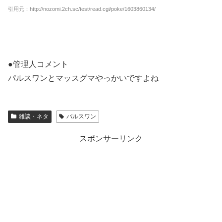
引用元：http://nozomi.2ch.sc/test/read.cgi/poke/1603860134/
●管理人コメント
パルスワンとマッスグマやっかいですよね
雑談・ネタ
パルスワン
スポンサーリンク