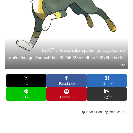
出典元：https://zukan.pokemon.co.jp/zukan-
api/up/images/index/905ce922d5228e7e4bca70f2799c9e50.p
ng
X
Facebook
はてブ
LINE
Pinterest
コピー
2020.11.09
2026.01.23