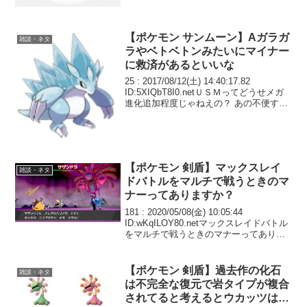
て炎の体の方が...
【ポケモン サンムーン】Aガラガ
雑談・ネタ
ラやベトベトンみたいにマイナー
に救済があるといいな
25 : 2017/08/12(土) 14:40:17.82
ID:5XIQbT8I0.netＵＳＭってどうせメガ
進化追加程度じゃねえの？ あの不便すぎ
る育成要素はさすがにＳＭより多少はマ
シにはなってるだろうけど なんで今更四
天王周回やねん...
【ポケモン 剣盾】マックスレイ
雑談・ネタ
ドバトルをマルチで戦うときのマ
ナーってありますか？
181 : 2020/05/08(金) 10:05:44
ID:wKqILOY80.netマックスレイドバトル
をマルチで戦うときのマナーってありま
すか 例えばみんなでバンギラスと戦う
時、エルレイドで壁貼って時間かけて戦
うのは迷惑ですかね あ...
【ポケモン 剣盾】過去作の化石
雑談・ネタ
は不完全な復元で岩タイプが複合
されてると考えるとウカッツは優