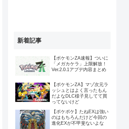
新着記事
【ポケモンZA速報】ついに
「メガカケラ」上限解放！
Ver.2.0.1アプデ内容まとめ
【ポケモンZA】マゾ次元ラ
ッシュとはよく言ったもん
だよなDLC様子見してて買
ってないけど
【ポケポケ】たねEXは強い
のはもちろんだけど今回の
進化EXが不甲斐ないよな