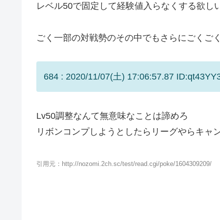
レベル50で固定して経験値入らなくする欲し
ごく一部の対戦勢のその中でもさらにごくご
684 : 2020/11/07(土) 17:06:57.87 ID:qt43YY
Lv50調整なんて無意味なことは諦めろ
リボンコンプしようとしたらリーグやらキャン
引用元：http://nozomi.2ch.sc/test/read.cgi/poke/1604309209/