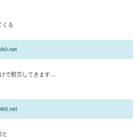
てくる
vk0.net
だけで慰労してきます…
Hk0.net
能と