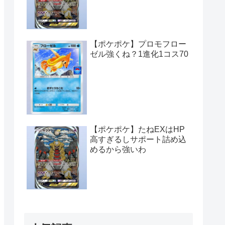
【ポケポケ】プロモフロー
ゼル強くね？1進化1コス70
【ポケポケ】たねEXはHP
高すぎるしサポート詰め込
めるから強いわ