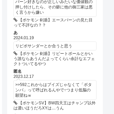
バーン好きなのが正しいみたいな価値観の
押し付けしたら、その癖に他の御三家は悪
く言うから嫌い
【ポケモン 剣盾】エースバーンの見た目
って不評なの？？
あ
2024.01.19
リピボサンダーとか合うと思う
【ポケモン 剣盾】リピートボールとかい
う誰ならあうんだよってくらい余計なエフェ
クトついてるやつ
匿名
2023.12.17
>>592これからはブイズじゃなくて「ボタ
ンパ」って呼ばれるんやで↑つまり低脳の
願望ねｗ
【ポケモンSV】BW四天王はチャンプ以外
は濃いほうだろXYは…うん