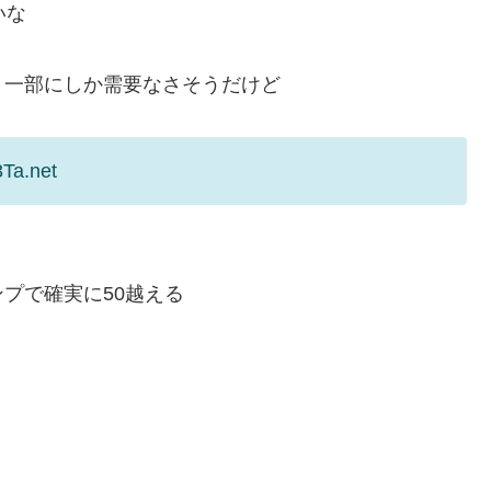
いな
く一部にしか需要なさそうだけど
3Ta.net
プで確実に50越える