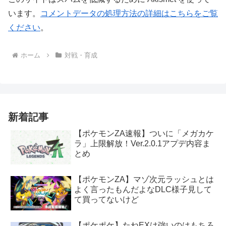
います。
コメントデータの処理方法の詳細はこちらをご覧
ください
。
ホーム
対戦・育成
新着記事
【ポケモンZA速報】ついに「メガカケ
ラ」上限解放！Ver.2.0.1アプデ内容ま
とめ
【ポケモンZA】マゾ次元ラッシュとは
よく言ったもんだよなDLC様子見して
て買ってないけど
【ポケポケ】たねEXは強いのはもちろ