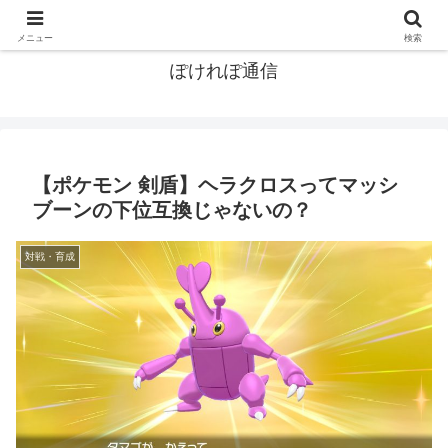
ポケモン関連まとめ
メニュー
検索
ぽけれぽ通信
【ポケモン 剣盾】ヘラクロスってマッシ
ブーンの下位互換じゃないの？
対戦・育成