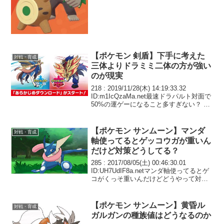
めなん？ どこのサイトも◯◯用調整とか
なってるけどそんな...
【ポケモン 剣盾】下手に考えた
対戦・育成
三体よりドラミミ二体の方が強い
のが現実
218 : 2019/11/28(木) 14:19:33.32
ID:m1IcQzaMa.net最速ドラパルト対面で
50%の運ゲーになること多すぎない？ ど
ちらのダイホロウが先に出るかの 立ち回
り悪いのかな できたら確実に勝ちたいん
だけど
【ポケモン サンムーン】マンダ
対戦・育成
軸使ってるとゲッコウガが重いん
だけど対策どうしてる？
285 : 2017/08/05(土) 00:46:30.01
ID:UH7UdIF8a.netマンダ軸使ってるとゲ
コがくっそ重いんだけどどうやって対策
してる？
【ポケモン サンムーン】黄昏ル
対戦・育成
ガルガンの種族値はどうなるのか