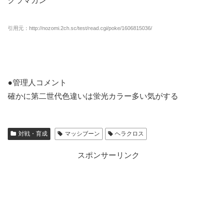
クラマカン
引用元：http://nozomi.2ch.sc/test/read.cgi/poke/1606815036/
●管理人コメント
確かに第二世代色違いは蛍光カラー多い気がする
対戦・育成
マッシブーン
ヘラクロス
スポンサーリンク