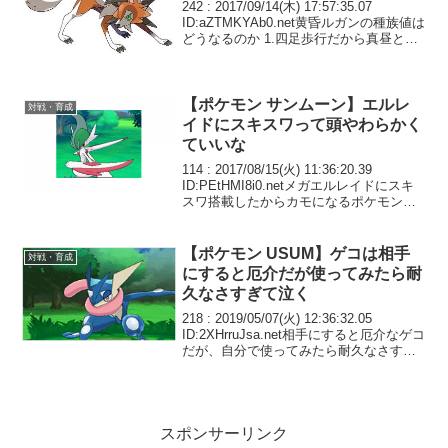
242 : 2017/09/14(木) 17:57:35.07
ID:aZTMKYAb0.net黄昏ルガンの種族値は
どうなるのか 1.四足歩行だから真昼と同
じ 75 115 65 55 65 112 2.真昼と真夜中の
いいとこ取り 85 1...
【ポケモン サンムーン】エルレ
対戦・育成
イドにスキスワって頭やわらかく
ていいな
114 : 2017/08/15(火) 11:36:20.39
ID:PEtHMI8i0.netメガエルレイドにスキ
スワ搭載したからカモになるポケモン来
てくれよなー頼むよー
【ポケモン USUM】ゲコは相手
対戦・育成
にすると厄介だが使ってみたら耐
久なさすぎて泣く
218 : 2019/05/07(火) 12:36:32.05
ID:2XHrruJsa.net相手にすると厄介なゲコ
だが、自分で使ってみたら耐久なさすぎ
て泣く。 めざパは炎にしてるが、電気も
有りだな。
スポンサーリンク