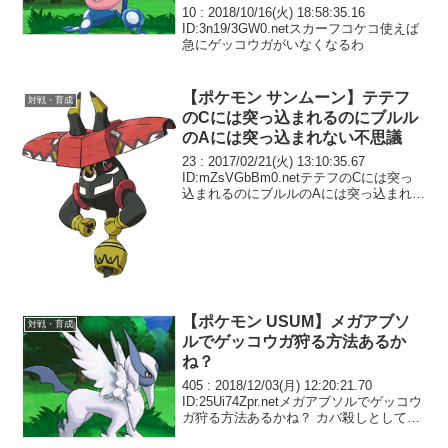
10 : 2018/10/16(火) 18:58:35.16
ID:3n19/3GW0.netスカーフコケコ使えば
急にゲッコウガがいなくなるわ
【ポケモン サンムーン】テテフ
対戦・育成
のCには突っ込まれるのにブルル
のAには突っ込まれない不思議
23 : 2017/02/21(火) 13:10:35.67
ID:mZsVGbBm0.netテテフのCには突っ
込まれるのにブルルのAには突っ込まれな
い不思議
【ポケモン USUM】メガアブソ
対戦・育成
ルでゲッコウガ狩る方法あるか
ね？
405 : 2018/12/03(月) 12:20:21.70
ID:25Ui74Zpr.netメガアブソルでゲッコウ
ガ狩る方法あるかね？ カバ殺しとして先
発起用したいがゲコに強くしたいんだ