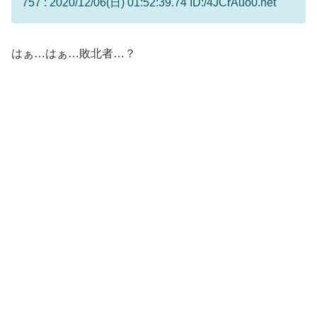
757 : 2020/12/06(日) 01:52:39.74 ID:/4JCrAuo0.net
はぁ…はぁ…敗北者…？