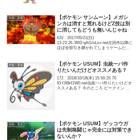
【ポケモン サンムーン】メガシ
対戦・育成
ンカは消すと荒れるけどZ技は別
に消してもどうも無いんじゃね
632 : 2017/05/21(日)
13:23:26.38ID:qAG/oLicr.net次回作以降に
ほぼ全部引き継がれてしまうゲームだし
3世代の特性、4世代のタイプによらない
物理特殊分離、5世代の隠れ特性まではい
いけど、 6世代のメ...
【ポケモン USUM】虫統一パ作
対戦・育成
りたいんだけどオススメある？
172 : 2018/10/18(木) 15:50:25.70
ID:fJl8kf1W0.net虫統一パ作りたいけどオ
ススメある？ 今のところ ビークイン ガ
モス ハッサム アブリボン ヘラクロス と
か考えてる
【ポケモン USUM】ゲッコウガ
対戦・育成
は先制格闘じゃ完全には対策でき
ないんか？