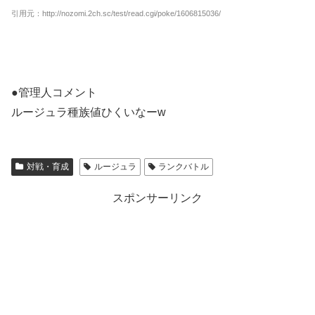
引用元：http://nozomi.2ch.sc/test/read.cgi/poke/1606815036/
●管理人コメント
ルージュラ種族値ひくいなーw
対戦・育成
ルージュラ
ランクバトル
スポンサーリンク