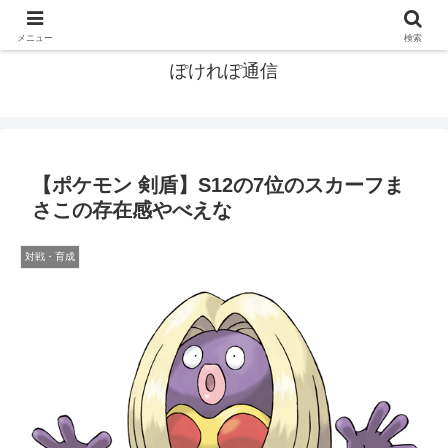
ポケモン関連まとめ
メニュー
検索
ぽけれぽ通信
【ポケモン 剣盾】S12の7位のスカーフま
さこの存在感やべえな
対戦・育成