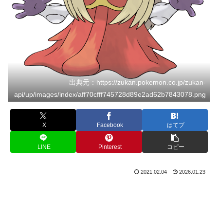
出典元：https://zukan.pokemon.co.jp/zukan-
api/up/images/index/aff70cfff745728d89e2ad62b7843078.png
X
Facebook
はてブ
LINE
Pinterest
コピー
2021.02.04
2026.01.23