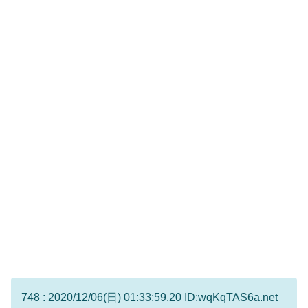
748 : 2020/12/06(日) 01:33:59.20 ID:wqKqTAS6a.net