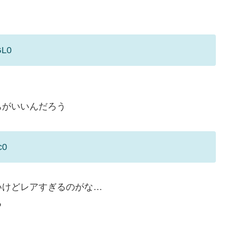
GL0
ちがいいんだろう
c0
いけどレアすぎるのがな…
る