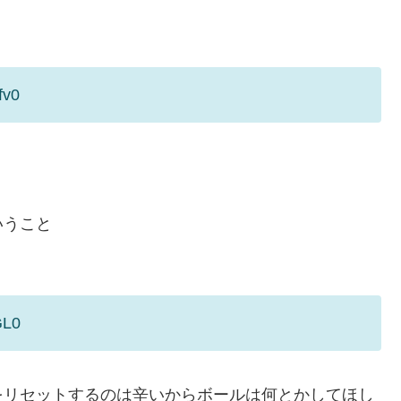
fv0
いうこと
GL0
をリセットするのは辛いからボールは何とかしてほし