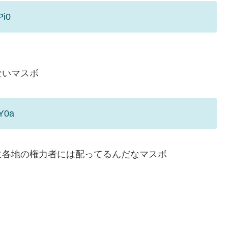
Pi0
ないマスボ
TY0a
に各地の権力者には配ってるんだなマスボ