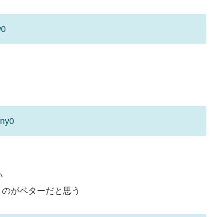
w0
yny0
い
うのがベターだと思う