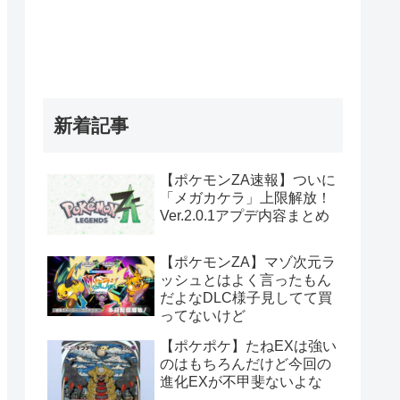
新着記事
【ポケモンZA速報】ついに
「メガカケラ」上限解放！
Ver.2.0.1アプデ内容まとめ
【ポケモンZA】マゾ次元ラ
ッシュとはよく言ったもん
だよなDLC様子見してて買
ってないけど
【ポケポケ】たねEXは強い
のはもちろんだけど今回の
進化EXが不甲斐ないよな