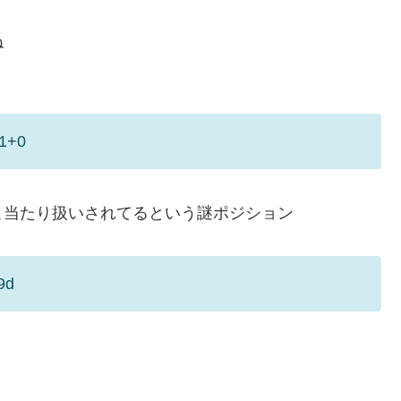
ね
c1+0
こ当たり扱いされてるという謎ポジション
9d