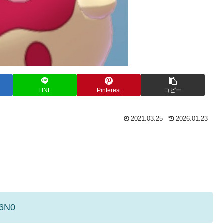
LINE
Pinterest
コピー
2021.03.25
2026.01.23
O6N0