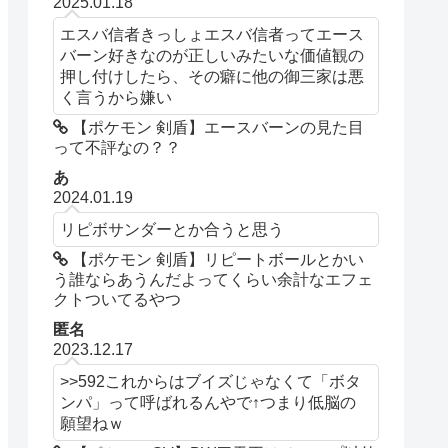
2025.01.18
エスバ信者きっしょエスバ信者ってエース
バーン好きなのが正しいみたいな価値観の
押し付けしたら、その癖に他の御三家は悪
く言うから嫌い
【ポケモン 剣盾】エースバーンの見た目
って不評なの？？
あ
2024.01.19
リピボサンダーとか合うと思う
【ポケモン 剣盾】リピートボールとかい
う誰ならあうんだよってくらい余計なエフェ
クトついてるやつ
匿名
2023.12.17
>>592これからはブイズじゃなくて「ボタ
ンパ」って呼ばれるんやで↑つまり低脳の
願望ねｗ