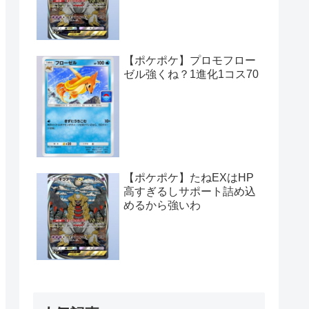
【ポケポケ】プロモフロー
ゼル強くね？1進化1コス70
【ポケポケ】たねEXはHP
高すぎるしサポート詰め込
めるから強いわ