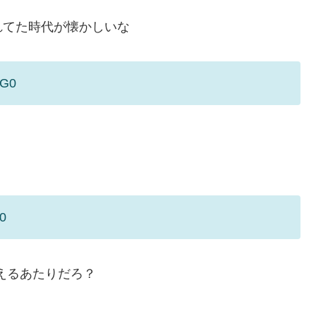
れてた時代が懐かしいな
AG0
l0
えるあたりだろ？