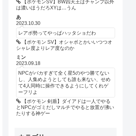
【ポケモンSV】BW四天王はチャンプ以外
は濃いほうだろXYは…うん
あ
2023.10.30
レアボ勢ってやっぱハッタショだわ
【ポケモン SV】オシャボとかいいつつオ
シャレ度よりレア度なのか
ミン
2023.09.18
NPCがバカすぎて全く星5のやつ勝てない
し、人集めようとしても誰も来ない、せめ
て4人同時に操作できるようにしてくれゲ
ーフリよ
【ポケモン 剣盾】ダイアドは一人でやる
とNPCがゴミだしマルチでやると放置が沸い
たりする神ゲー