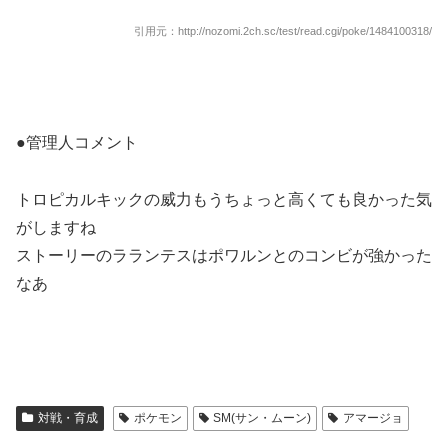
引用元：http://nozomi.2ch.sc/test/read.cgi/poke/1484100318/
●管理人コメント
トロピカルキックの威力もうちょっと高くても良かった気
がしますね
ストーリーのラランテスはポワルンとのコンビが強かった
なあ
対戦・育成
ポケモン
SM(サン・ムーン)
アマージョ