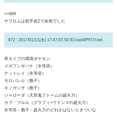
>>989
サブロムは初手炎Zで余裕でした
972 : 2017/01/11(水) 17:47:07.50 ID:zasWPFl7r.net
草タイプの環境ポケモン
メガフシギバナ（氷等倍）
ナットレイ（氷等倍）
モロバレル（胞子）
キノガッサ（胞子）
ジャローダ（天邪鬼フトームの超火力）
カブ・ブルル（グラフィ+ウドンマの超火力）
氷等倍・胞子・超火力のどれかはないときついな