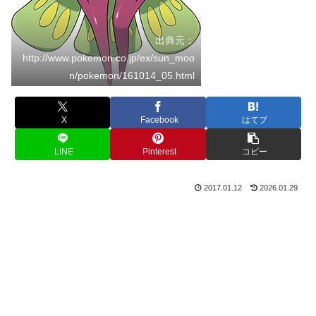
出典元：
http://www.pokemon.co.jp/ex/sun_moo
n/pokemon/161014_05.html
X
Facebook
はてブ
LINE
Pinterest
コピー
2017.01.12
2026.01.29