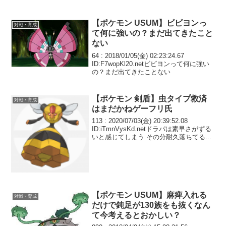
【ポケモン USUM】ビビヨンっ
対戦・育成
て何に強いの？まだ出てきたこと
ない
64 : 2018/01/05(金) 02:23:24.67
ID:F7wopKl20.netビビヨンって何に強い
の？まだ出てきたことない
【ポケモン 剣盾】虫タイプ救済
対戦・育成
はまだかねゲーフリ氏
113 : 2020/07/03(金) 20:39:52.08
ID:iTmnVysKd.netドラパは素早さがずる
いと感じてしまう その分耐久落ちてるけ
ども
【ポケモン USUM】麻痺入れる
対戦・育成
だけで鈍足が130族をも抜くなん
て今考えるとおかしい？