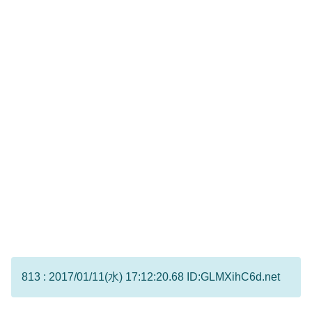
813 : 2017/01/11(水) 17:12:20.68 ID:GLMXihC6d.net