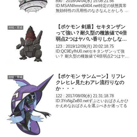
890 : 2018/04/04(水) 15:08:21.56
ID:MSANIhmnd0404.net特定の状態異常
無効特性の汎用性のなさなんとかしろ 持
ってる連中マイナーだらけでメタにもな
ってねえぞ 水のベールなんかすいほうの
完全劣化だ...
【ポケモン 剣盾】セキタンザン
対戦・育成
って強い？耐久型の種族値で4倍
弱点2つはヤバい香りしかしない
けど
123 : 2019/12/09(月) 20:02:18.75
ID:QC9EyfhU0.netセキタンザンって強
い？ 耐久型の種族値で4倍弱点2つはヤバ
い香りしかしないけど
【ポケモン サンムーン】リフレ
対戦・育成
クレヒレ見たわアレ流行りなの
か・・・
122 : 2017/08/09(水) 21:31:18.78
ID:3YoNgZeB0.netずぶといおばさんかひ
かえめなおばさんを選ぶべきか迷ってる