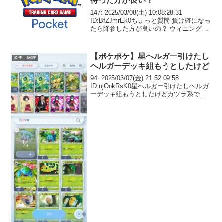
待った方が良い？
147: 2025/03/08(土) 10:08:28.31
ID:BfZJmrEk0ちょっと質問 負け確になっ
たら降参した方が良いの？ ウィニングラ
ン的に殴られるの待った方が良い？
【ポケポケ】星ヘルガー引けたし
派生・関連
ヘルガーデッキ組もうとしたけど
94: 2025/03/07(金) 21:52:09.58
ID:ujOokRsK0星ヘルガー引けたしヘルガ
ーデッキ組もうとしたけどカツラ系でア
グロデッキ組むかゴウカザルと組むかで
悩む