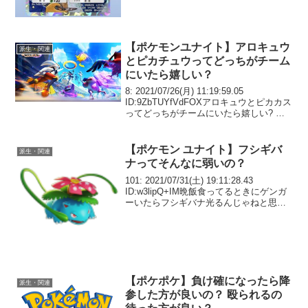
参も結構いるから大会で見...
【ポケモンユナイト】アロキュウ
派生・関連
とピカチュウってどっちがチーム
にいたら嬉しい？
8: 2021/07/26(月) 11:19:59.05
ID:9ZbTUYfVdFOXアロキュウとピカカス
ってどっちがチームにいたら嬉しい? ピ
カチュウ使ってたけど最近アロキュウに
対してあんま勝てねえってなってる
【ポケモン ユナイト】フシギバ
派生・関連
ナってそんなに弱いの？
101: 2021/07/31(土) 19:11:28.43
ID:w3lipQ+IM晩飯食ってるときにゲンガ
ーいたらフシギバナ光るんじゃねと思っ
たがウサギで良かった
【ポケポケ】負け確になったら降
派生・関連
参した方が良いの？ 殴られるの