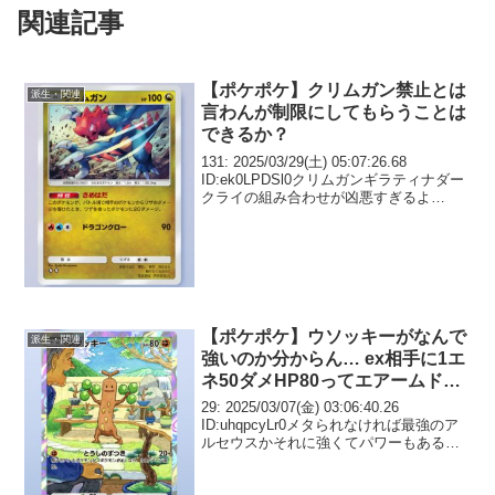
関連記事
【ポケポケ】クリムガン禁止とは
派生・関連
言わんが制限にしてもらうことは
できるか？
131: 2025/03/29(土) 05:07:26.68
ID:ek0LPDSl0クリムガンギラティナダー
クライの組み合わせが凶悪すぎるよ
ぉ！！！
【ポケポケ】ウソッキーがなんで
派生・関連
強いのか分からん… ex相手に1エ
ネ50ダメHP80ってエアームドじ
ゃん
29: 2025/03/07(金) 03:06:40.26
ID:uhqpcyLr0メタられなければ最強のア
ルセウスかそれに強くてパワーもあるウ
ソッキールカリオラムパルドが安定か
な？ まぁ初心者、エンジョイ勢、初手降