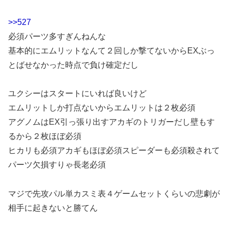
>>527
必須パーツ多すぎんねんな
基本的にエムリットなんて２回しか撃てないからEXぶっ
とばせなかった時点で負け確定だし
ユクシーはスタートにいれば良いけど
エムリットしか打点ないからエムリットは２枚必須
アグノムはEX引っ張り出すアカギのトリガーだし壁もす
るから２枚ほぼ必須
ヒカリも必須アカギもほぼ必須スピーダーも必須殺されて
パーツ欠損すりゃ長老必須
マジで先攻パル単カスミ表４ゲームセットくらいの悲劇が
相手に起きないと勝てん