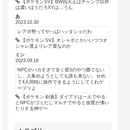
【ポケモンSV】BW四天王はチャンプ以外
は濃いほうだろXYは…うん
あ
2023.10.30
レアボ勢ってやっぱハッタショだわ
【ポケモン SV】オシャボとかいいつつオ
シャレ度よりレア度なのか
ミン
2023.09.18
NPCがバカすぎて全く星5のやつ勝てない
し、人集めようとしても誰も来ない、せめ
て4人同時に操作できるようにしてくれゲ
ーフリよ
【ポケモン 剣盾】ダイアドは一人でやる
とNPCがゴミだしマルチでやると放置が沸い
たりする神ゲー