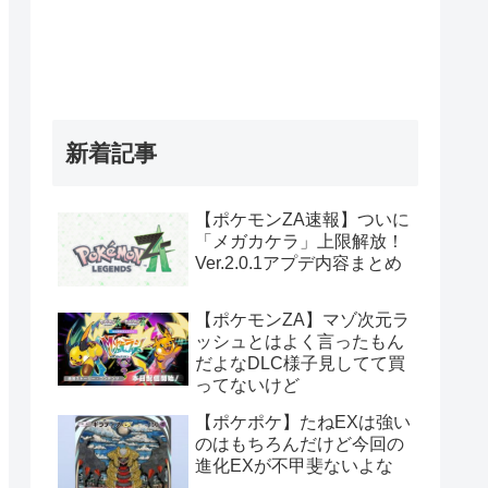
新着記事
【ポケモンZA速報】ついに
「メガカケラ」上限解放！
Ver.2.0.1アプデ内容まとめ
【ポケモンZA】マゾ次元ラ
ッシュとはよく言ったもん
だよなDLC様子見してて買
ってないけど
【ポケポケ】たねEXは強い
のはもちろんだけど今回の
進化EXが不甲斐ないよな