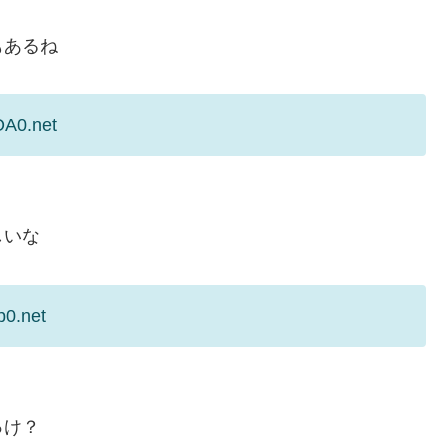
もあるね
OA0.net
しいな
p0.net
っけ？