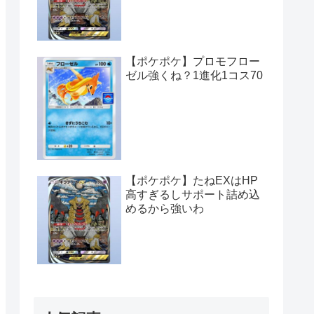
【ポケポケ】プロモフロー
ゼル強くね？1進化1コス70
【ポケポケ】たねEXはHP
高すぎるしサポート詰め込
めるから強いわ