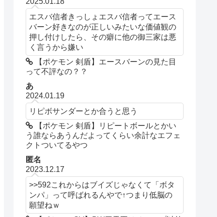
2025.01.18
エスバ信者きっしょエスバ信者ってエース
バーン好きなのが正しいみたいな価値観の
押し付けしたら、その癖に他の御三家は悪
く言うから嫌い
【ポケモン 剣盾】エースバーンの見た目
って不評なの？？
あ
2024.01.19
リピボサンダーとか合うと思う
【ポケモン 剣盾】リピートボールとかい
う誰ならあうんだよってくらい余計なエフェ
クトついてるやつ
匿名
2023.12.17
>>592これからはブイズじゃなくて「ボタ
ンパ」って呼ばれるんやで↑つまり低脳の
願望ねｗ