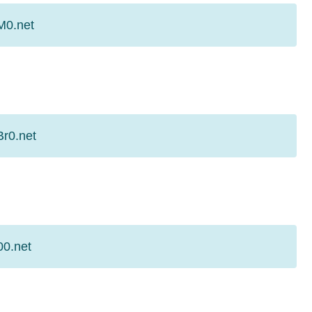
M0.net
r0.net
00.net