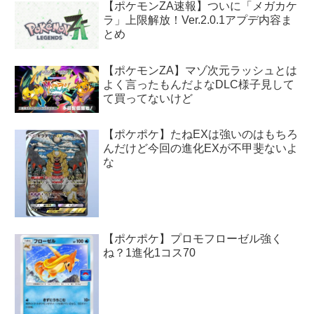
【ポケモンZA速報】ついに「メガカケ
ラ」上限解放！Ver.2.0.1アプデ内容ま
とめ
【ポケモンZA】マゾ次元ラッシュとは
よく言ったもんだよなDLC様子見して
て買ってないけど
【ポケポケ】たねEXは強いのはもちろ
んだけど今回の進化EXが不甲斐ないよ
な
【ポケポケ】プロモフローゼル強く
ね？1進化1コス70