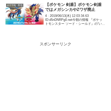
【ポケモン 剣盾】ポケモン剣盾
最新情報・配布
ではメガシンカやZワザ廃止
4 : 2019/06/13(木) 12:03:34.63
ID:d5nDNRPg0.net今朝の情報 『ポケッ
トモンスター ソード・シールド』の“いま
聞きたいこと”について増田順一氏、大森
滋氏を直撃。 「連れて来られるポケモン
の話」にも言...
スポンサーリンク