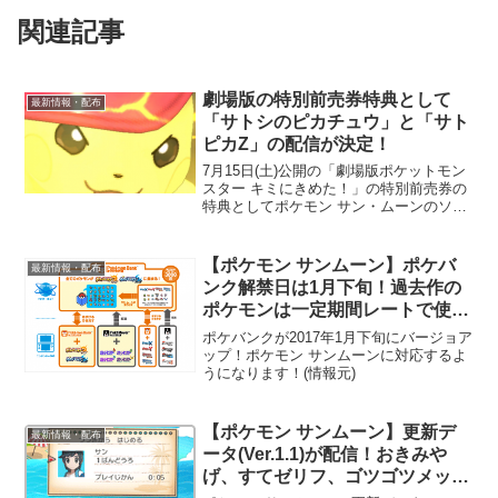
関連記事
劇場版の特別前売券特典として
最新情報・配布
「サトシのピカチュウ」と「サト
ピカZ」の配信が決定！
7月15日(土)公開の「劇場版ポケットモン
スター キミにきめた！」の特別前売券の
特典としてポケモン サン・ムーンのソフ
トに「サトシのピカチュウ」と「サトピ
カZ」がプレゼントされることが発表され
ました！特別前売券の販売期間は4月15日
【ポケモン サンムーン】ポケバ
最新情報・配布
(土)〜...
ンク解禁日は1月下旬！過去作の
ポケモンは一定期間レートで使用
可能予定！！
ポケバンクが2017年1月下旬にバージョア
ップ！ポケモン サンムーンに対応するよ
うになります！(情報元)
【ポケモン サンムーン】更新デ
最新情報・配布
ータ(Ver.1.1)が配信！おきみや
げ、すてゼリフ、ゴツゴツメット