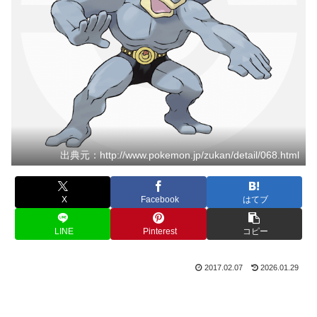
出典元：http://www.pokemon.jp/zukan/detail/068.html
X
Facebook
はてブ
LINE
Pinterest
コピー
2017.02.07
2026.01.29