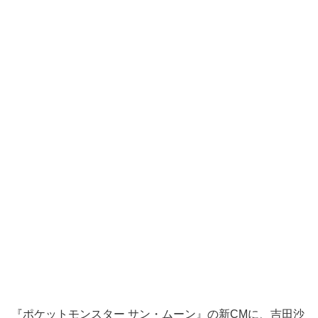
『ポケットモンスター サン・ムーン』の新CMに、吉田沙