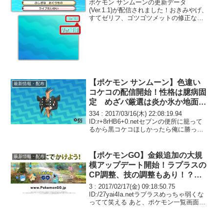
の修正など！
ポケモン サンムーンの更新データ
(Ver.1.1)が配信されました！おきみやげ、
すてゼリフ、ゴツゴツメットの修正など
がされています！
【ポケモン サンムーン】色違い
最新情報・配布
コケコの配信開始！性格は臆病固
定 めざパ厳選は炎か氷か地面あ
たりが良いかな？
334 : 2017/03/16(木) 22:08:19.94
ID:r+8rHB6+0.netセブンの便所に籠って
るから黒コケコほしかったら俺に勝って
からにしろよな
【ポケモンGO】金銀追加の大規
最新情報・配布
模アップデート開始！ラプラスの
CP調整、技の調整もあり！？地
域限定ポケモンは？
3 : 2017/02/17(金) 09:18:50.75
ID:/27yai4Ia.netラプラスめっちゃ弱くな
ってて笑える あと、ポケモン一覧画面の
ポケモンたちが妙に立体的になってキレ
イになってる