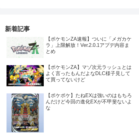
新着記事
【ポケモンZA速報】ついに「メガカケ
ラ」上限解放！Ver.2.0.1アプデ内容ま
とめ
【ポケモンZA】マゾ次元ラッシュとは
よく言ったもんだよなDLC様子見して
て買ってないけど
【ポケポケ】たねEXは強いのはもちろ
んだけど今回の進化EXが不甲斐ないよ
な