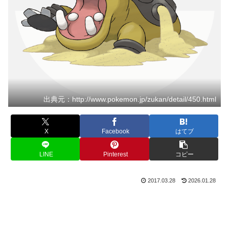
出典元：http://www.pokemon.jp/zukan/detail/450.html
X
Facebook
はてブ
LINE
Pinterest
コピー
2017.03.28
2026.01.28