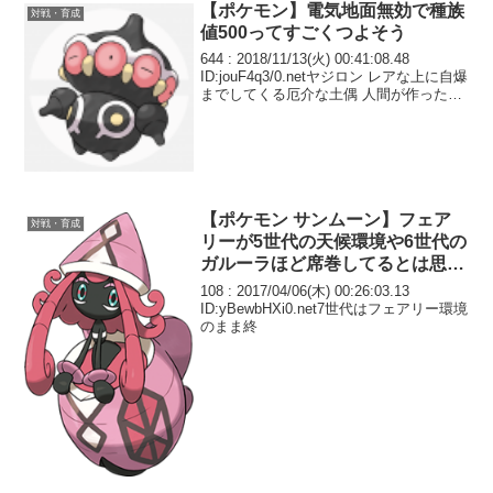
【ポケモン】電気地面無効で種族
対戦・育成
値500ってすごくつよそう
644 : 2018/11/13(火) 00:41:08.48
ID:jouF4q3/0.netヤジロン レアな上に自爆
までしてくる厄介な土偶 人間が作ったか
どうかはおいといてUSUMではゴビット
と対になった
【ポケモン サンムーン】フェア
対戦・育成
リーが5世代の天候環境や6世代の
ガルーラほど席巻してるとは思え
ないけど
108 : 2017/04/06(木) 00:26:03.13
ID:yBewbHXi0.net7世代はフェアリー環境
のまま終