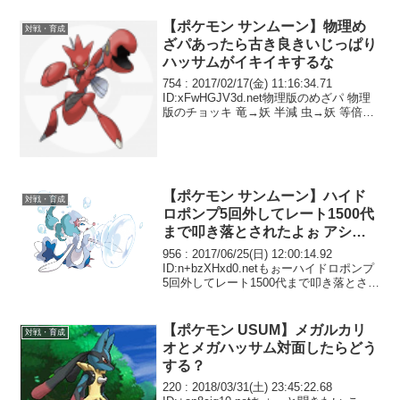
【ポケモン サンムーン】物理め
対戦・育成
ざパあったら古き良きいじっぱり
ハッサムがイキイキするな
754 : 2017/02/17(金) 11:16:34.71
ID:xFwHGJV3d.net物理版のめざパ 物理
版のチョッキ 竜→妖 半減 虫→妖 等倍
○○メイカー 5ターンから3ターン Z技 最
大で威力180 これでバランスは良くな...
【ポケモン サンムーン】ハイド
対戦・育成
ロポンプ5回外してレート1500代
まで叩き落とされたよぉ アシレ
ーヌちゃん頼むよぉ〜
956 : 2017/06/25(日) 12:00:14.92
ID:n+bzXHxd0.netもぉーハイドロポンプ
5回外してレート1500代まで叩き落とされ
たよぉ アシレーヌちゃん頼むよぉ〜
【ポケモン USUM】メガルカリ
対戦・育成
オとメガハッサム対面したらどう
する？
220 : 2018/03/31(土) 23:45:22.68