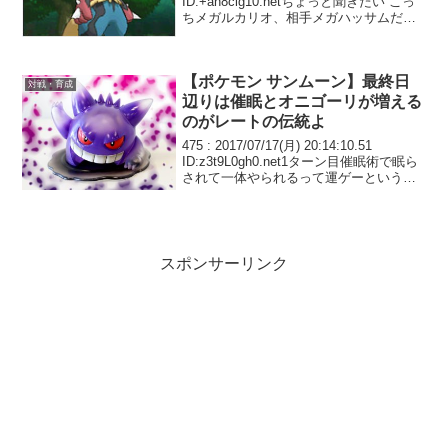
ID:+an8cig10.netちょっと聞きたい こっ
ちメガルカリオ、相手メガハッサムだっ
たらメガハッサムどう動く？
【ポケモン サンムーン】最終日
対戦・育成
辺りは催眠とオニゴーリが増える
のがレートの伝統よ
475 : 2017/07/17(月) 20:14:10.51
ID:z3t9L0gh0.net1ターン目催眠術で眠ら
されて一体やられるって運ゲーというこ
とでいいよね？
スポンサーリンク