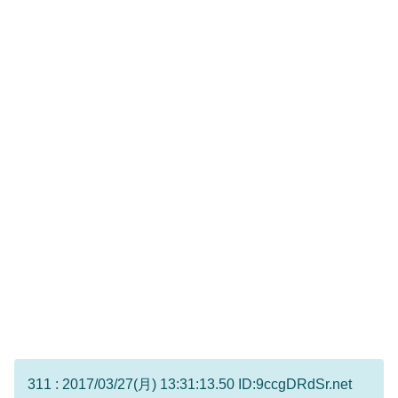
311 : 2017/03/27(月) 13:31:13.50 ID:9ccgDRdSr.net