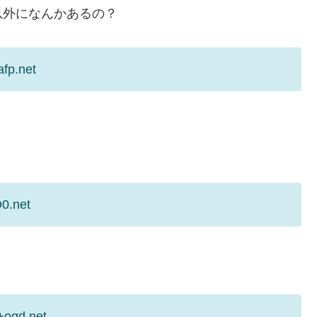
以外になんかあるの？
fp.net
O0.net
+oqd.net