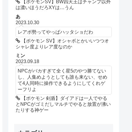
【ポケモンSV】BW四天王はチャンプ以外
は濃いほうだろXYは…うん
あ
2023.10.30
レアボ勢ってやっぱハッタショだわ
【ポケモン SV】オシャボとかいいつつオ
シャレ度よりレア度なのか
ミン
2023.09.18
NPCがバカすぎて全く星5のやつ勝てない
し、人集めようとしても誰も来ない、せめ
て4人同時に操作できるようにしてくれゲ
ーフリよ
【ポケモン 剣盾】ダイアドは一人でやる
とNPCがゴミだしマルチでやると放置が沸い
たりする神ゲー