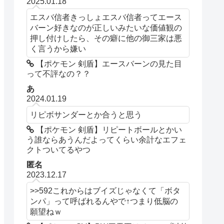
2025.01.18
エスバ信者きっしょエスバ信者ってエース
バーン好きなのが正しいみたいな価値観の
押し付けしたら、その癖に他の御三家は悪
く言うから嫌い
【ポケモン 剣盾】エースバーンの見た目
って不評なの？？
あ
2024.01.19
リピボサンダーとか合うと思う
【ポケモン 剣盾】リピートボールとかい
う誰ならあうんだよってくらい余計なエフェ
クトついてるやつ
匿名
2023.12.17
>>592これからはブイズじゃなくて「ボタ
ンパ」って呼ばれるんやで↑つまり低脳の
願望ねｗ