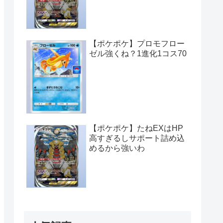
【ポケポケ】プロモフロー
ゼル強くね？1進化1コス70
【ポケポケ】たねEXはHP
高すぎるしサポート詰め込
めるから強いわ