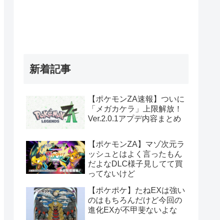
新着記事
【ポケモンZA速報】ついに
「メガカケラ」上限解放！
Ver.2.0.1アプデ内容まとめ
【ポケモンZA】マゾ次元ラ
ッシュとはよく言ったもん
だよなDLC様子見してて買
ってないけど
【ポケポケ】たねEXは強い
のはもちろんだけど今回の
進化EXが不甲斐ないよな