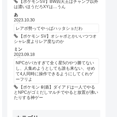
【ポケモンSV】BW四天王はチャンプ以外
は濃いほうだろXYは…うん
あ
2023.10.30
レアボ勢ってやっぱハッタショだわ
【ポケモン SV】オシャボとかいいつつオ
シャレ度よりレア度なのか
ミン
2023.09.18
NPCがバカすぎて全く星5のやつ勝てない
し、人集めようとしても誰も来ない、せめ
て4人同時に操作できるようにしてくれゲ
ーフリよ
【ポケモン 剣盾】ダイアドは一人でやる
とNPCがゴミだしマルチでやると放置が沸い
たりする神ゲー