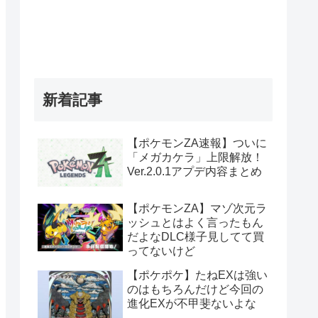
新着記事
【ポケモンZA速報】ついに
「メガカケラ」上限解放！
Ver.2.0.1アプデ内容まとめ
【ポケモンZA】マゾ次元ラ
ッシュとはよく言ったもん
だよなDLC様子見してて買
ってないけど
【ポケポケ】たねEXは強い
のはもちろんだけど今回の
進化EXが不甲斐ないよな