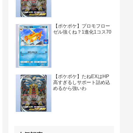
【ポケポケ】プロモフロー
ゼル強くね？1進化1コス70
【ポケポケ】たねEXはHP
高すぎるしサポート詰め込
めるから強いわ