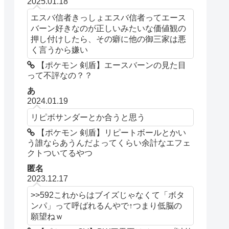
2025.01.18
エスバ信者きっしょエスバ信者ってエース
バーン好きなのが正しいみたいな価値観の
押し付けしたら、その癖に他の御三家は悪
く言うから嫌い
【ポケモン 剣盾】エースバーンの見た目
って不評なの？？
あ
2024.01.19
リピボサンダーとか合うと思う
【ポケモン 剣盾】リピートボールとかい
う誰ならあうんだよってくらい余計なエフェ
クトついてるやつ
匿名
2023.12.17
>>592これからはブイズじゃなくて「ボタ
ンパ」って呼ばれるんやで↑つまり低脳の
願望ねｗ