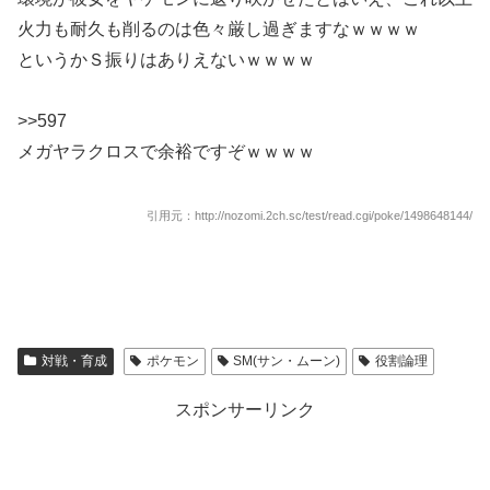
火力も耐久も削るのは色々厳し過ぎますなｗｗｗｗ
というかＳ振りはありえないｗｗｗｗ
>>597
メガヤラクロスで余裕ですぞｗｗｗｗ
引用元：http://nozomi.2ch.sc/test/read.cgi/poke/1498648144/
対戦・育成
ポケモン
SM(サン・ムーン)
役割論理
スポンサーリンク