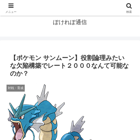
ポケモン関連まとめ
メニュー
検索
ぽけれぽ通信
【ポケモン サンムーン】役割論理みたい
な欠陥構築でレート２０００なんて可能な
のか？
対戦・育成