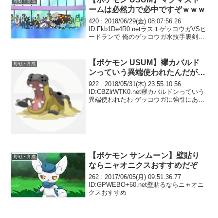
対戦・育成
ームは必然力で必中ですぞｗｗｗ
420 : 2018/06/29(金) 08:07:56.26
ID:Fkb1De4R0.netラス１ゲッコウガVSヒ
ードランで 俺のゲッコウガ水技手裏剣し
かねえから ドランが特殊耐久型で負けた
わｗ 全然減らねえ
【ポケモン USUM】襷カバルド
対戦・育成
ンっていう異端使われたんだが…
922 : 2018/05/31(木) 23:55:10.56
ID:CBZlrWTK0.net襷カバルドンっていう
異端使われたわ ゲッコウガに強引にあく
びされた
【ポケモン サンムーン】壁貼り
対戦・育成
ならニャオニクスおすすめだぞ
262 : 2017/06/05(月) 09:51:36.77
ID:GPWEBO+60.net壁貼るならニャオニ
クスおすすめ