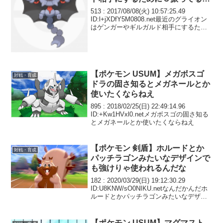
が少なくて助かる
513 : 2017/08/08(火) 10:57:25.49
ID:l+jXDfY5M0808.net最近のグライオン
はゲンガーやギルガルド相手にするため
にＳ振ってる奴が少なくて助かる
【ポケモン USUM】メガボスゴ
対戦・育成
ドラの固さ知るとメガネールとか
使いたくならねえ
895 : 2018/02/25(日) 22:49:14.96
ID:+Kw1HVxl0.netメガボスゴの固さ知る
とメガネールとか使いたくならねえ
【ポケモン 剣盾】ホルードとか
対戦・育成
パッチラゴンみたいなデザインで
も強けりゃ使われるんだな
182 : 2020/03/29(日) 19:12:30.29
ID:U8KNW/sO0NIKU.netなんだかんだホ
ルードとかパッチラゴンみたいなデザイ
ンでも強けりゃ使われるんだな
【ポケモン USUM】マグマスト