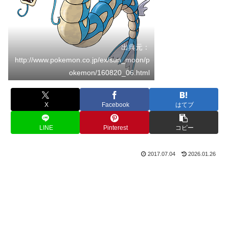
出典元：
http://www.pokemon.co.jp/ex/sun_moon/p
okemon/160820_06.html
X
Facebook
はてブ
LINE
Pinterest
コピー
2017.07.04
2026.01.26