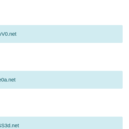
vV0.net
e0a.net
う
SS3d.net