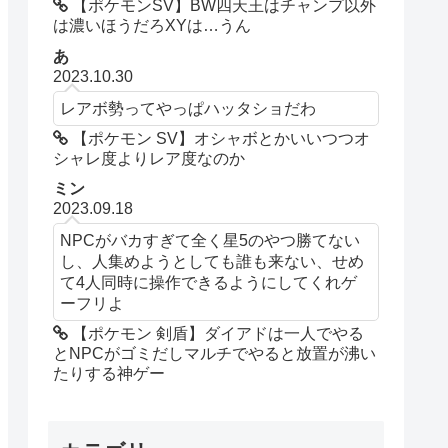
【ポケモンSV】BW四天王はチャンプ以外
は濃いほうだろXYは…うん
あ
2023.10.30
レアボ勢ってやっぱハッタショだわ
【ポケモン SV】オシャボとかいいつつオ
シャレ度よりレア度なのか
ミン
2023.09.18
NPCがバカすぎて全く星5のやつ勝てない
し、人集めようとしても誰も来ない、せめ
て4人同時に操作できるようにしてくれゲ
ーフリよ
【ポケモン 剣盾】ダイアドは一人でやる
とNPCがゴミだしマルチでやると放置が沸い
たりする神ゲー