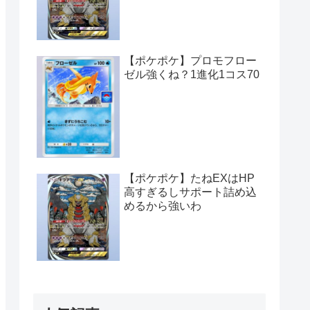
【ポケポケ】プロモフロー
ゼル強くね？1進化1コス70
【ポケポケ】たねEXはHP
高すぎるしサポート詰め込
めるから強いわ