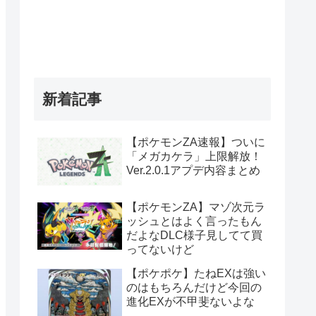
新着記事
【ポケモンZA速報】ついに
「メガカケラ」上限解放！
Ver.2.0.1アプデ内容まとめ
【ポケモンZA】マゾ次元ラ
ッシュとはよく言ったもん
だよなDLC様子見してて買
ってないけど
【ポケポケ】たねEXは強い
のはもちろんだけど今回の
進化EXが不甲斐ないよな