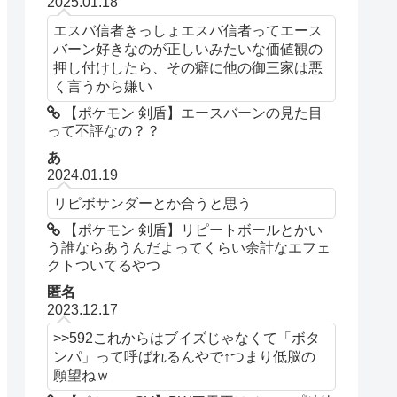
2025.01.18
エスバ信者きっしょエスバ信者ってエース
バーン好きなのが正しいみたいな価値観の
押し付けしたら、その癖に他の御三家は悪
く言うから嫌い
【ポケモン 剣盾】エースバーンの見た目
って不評なの？？
あ
2024.01.19
リピボサンダーとか合うと思う
【ポケモン 剣盾】リピートボールとかい
う誰ならあうんだよってくらい余計なエフェ
クトついてるやつ
匿名
2023.12.17
>>592これからはブイズじゃなくて「ボタ
ンパ」って呼ばれるんやで↑つまり低脳の
願望ねｗ