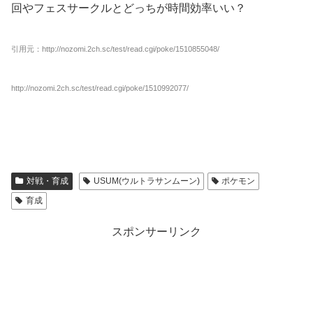
回やフェスサークルとどっちが時間効率いい？
引用元：http://nozomi.2ch.sc/test/read.cgi/poke/1510855048/
http://nozomi.2ch.sc/test/read.cgi/poke/1510992077/
対戦・育成
USUM(ウルトラサンムーン)
ポケモン
育成
スポンサーリンク