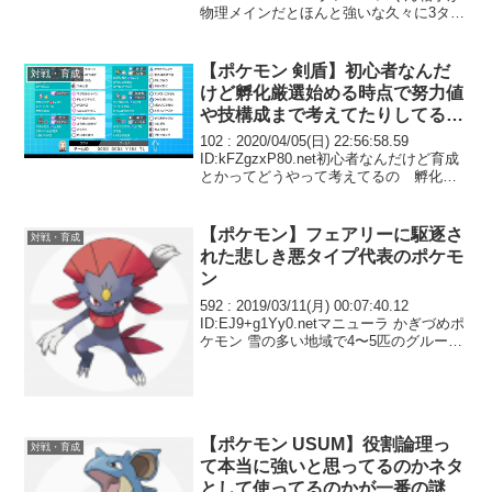
物理メインだとほんと強いな久々に3タテ
決めれて気持ちかったわ
【ポケモン 剣盾】初心者なんだ
対戦・育成
けど孵化厳選始める時点で努力値
や技構成まで考えてたりしてる
の？
102 : 2020/04/05(日) 22:56:58.59
ID:kFZgzxP80.net初心者なんだけど育成
とかってどうやって考えてるの 孵化厳
選始める時点で努力値や技構成まで考え
てたりしてる？
【ポケモン】フェアリーに駆逐さ
対戦・育成
れた悲しき悪タイプ代表のポケモ
ン
592 : 2019/03/11(月) 00:07:40.12
ID:EJ9+g1Yy0.netマニューラ かぎづめポ
ケモン 雪の多い地域で4〜5匹のグループ
で常に行動し樹木や岩に爪でサインを描
いて仲間同士で合図を送りあっている ア
ローラに...
【ポケモン USUM】役割論理っ
対戦・育成
て本当に強いと思ってるのかネタ
として使ってるのかが一番の謎