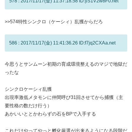
578 : 2017/11/17(金) 11:37:18.58 ID:yS1V2w8F0.net
>>574
特性シンクロ（ケーシィ）乱獲からだろ
586 : 2017/11/17(金) 11:41:36.26 ID:f7jq2CXAa.net
今思うとサンムーン初期の育成環境整えるのマジで地獄だ
ったな
シンクロケーシィ乱獲
出現率激低メタモンに仲間呼び31回させてから捕獲（主
要性格の数だけ行う）
あかいいととかわらずの石をBPで入手する
これだけやってやっと孵化厳選が出来るようになる段階だ