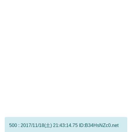
500 : 2017/11/18(土) 21:43:14.75 ID:B34HsNZc0.net