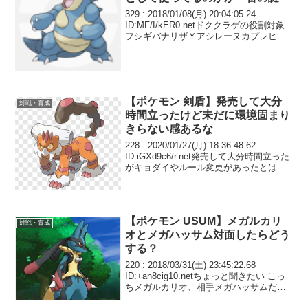
329 : 2018/01/08(月) 20:04:05.24
ID:MF/I/kER0.netドククラゲの役割対象
フシギバナリザＹアシレーヌカプレヒレ
陰キャナットカグヤヒードラン 対面なら
バシャーモやブルル 最強ポケモンじゃん
と思って採...
【ポケモン 剣盾】発売して大分
対戦・育成
時間立ったけど未だに環境固まり
きらない感あるな
228 : 2020/01/27(月) 18:36:48.62
ID:iGXd9c6/r.net発売して大分時間立った
がキョダイやルール変更があったとはい
え未だに環境固まりきらない感あるな
【ポケモン USUM】メガルカリ
対戦・育成
オとメガハッサム対面したらどう
する？
220 : 2018/03/31(土) 23:45:22.68
ID:+an8cig10.netちょっと聞きたい こっ
ちメガルカリオ、相手メガハッサムだっ
たらメガハッサムどう動く？