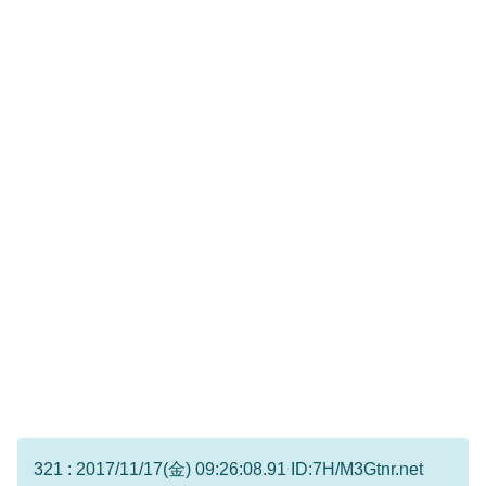
321 : 2017/11/17(金) 09:26:08.91 ID:7H/M3Gtnr.net