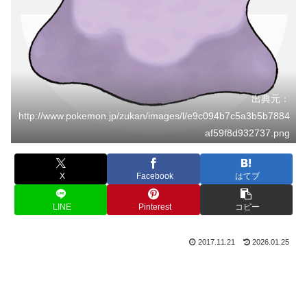
出典元：
http://www.pokemon.jp/zukan/images/l/e9c094b7c5a3b5b7884
af59f8d932737.png
X
Facebook
はてブ
LINE
Pinterest
コピー
2017.11.21
2026.01.25