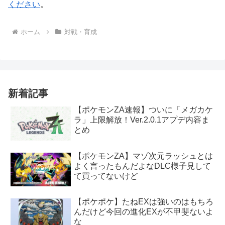
ください
。
ホーム
対戦・育成
新着記事
【ポケモンZA速報】ついに「メガカケ
ラ」上限解放！Ver.2.0.1アプデ内容ま
とめ
【ポケモンZA】マゾ次元ラッシュとは
よく言ったもんだよなDLC様子見して
て買ってないけど
【ポケポケ】たねEXは強いのはもちろ
んだけど今回の進化EXが不甲斐ないよ
な