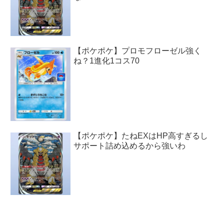
【ポケポケ】プロモフローゼル強く
ね？1進化1コス70
【ポケポケ】たねEXはHP高すぎるし
サポート詰め込めるから強いわ