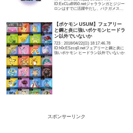
ID:ExCLuB950.netジャラランガとジジー
ロンはすでに活躍中だし、バクガメスは
ワイドガード遺伝待ちだ アクジキングは
ウルトラホールに帰っていいよ…本当に
わからん
【ポケモン USUM】フェアリー
対戦・育成
と鋼と炎に強いポケモンヒードラ
ン以外でいないか
723 : 2018/04/22(日) 18:17:46.78
ID:h0cESzcq0.netフェアリーと鋼と炎に
強いポケモン ヒードラン以外でいないか
スポンサーリンク