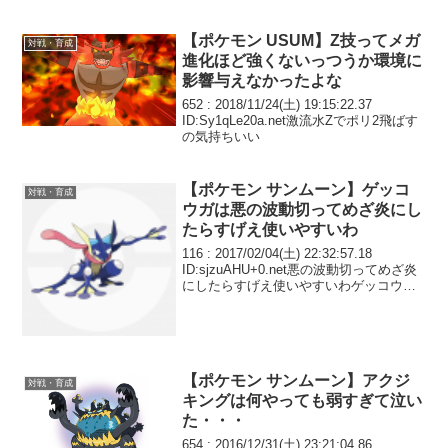
【ポケモン USUM】Z技ってメガ
対戦・育成
進化ほど強くないっつうか環境に
影響与えなかったよな
652 : 2018/11/24(土) 19:15:22.37
ID:Sy1qLe20a.net激流水Zでポリ2飛ばす
の気持ちいい
【ポケモン サンムーン】ゲッコ
対戦・育成
ウガは悪の波動切ってめざ炎にし
たらすげえ使いやすいわ
116 : 2017/02/04(土) 22:32:57.18
ID:sjzuAHU+0.net悪の波動切ってめざ炎
にしたらすげえ使いやすいわゲッコウガ
みずしゅりけん、ダスト、レイビ、めざ
炎 みずしゅりけんも入れとくだけで起点
にしてくるパ...
【ポケモン サンムーン】アクジ
対戦・育成
キングは何やっても弱すぎて泣い
た・・・
654 : 2016/12/31(土) 23:21:04.86