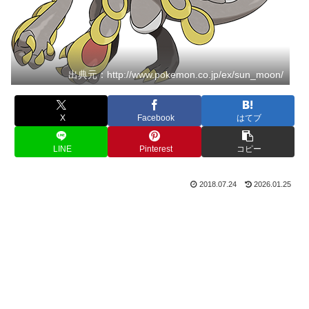
出典元：http://www.pokemon.co.jp/ex/sun_moon/
X
Facebook
はてブ
LINE
Pinterest
コピー
2018.07.24
2026.01.25