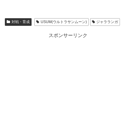
対戦・育成
USUM(ウルトラサンムーン)
ジャラランガ
スポンサーリンク