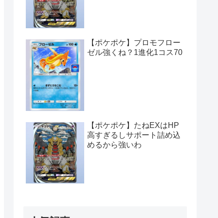
【ポケポケ】プロモフロー
ゼル強くね？1進化1コス70
【ポケポケ】たねEXはHP
高すぎるしサポート詰め込
めるから強いわ