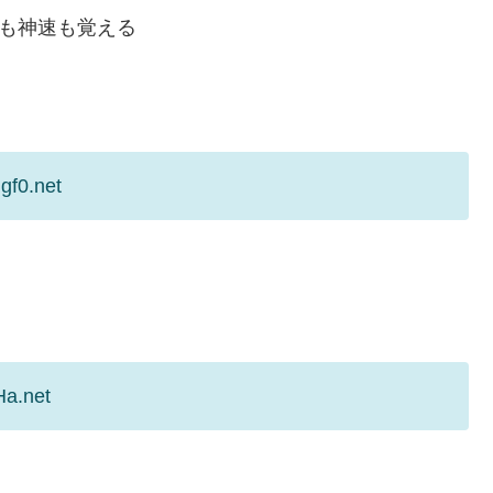
も神速も覚える
gf0.net
Ha.net