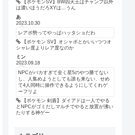
【ポケモンSV】BW四天王はチャンプ以外
は濃いほうだろXYは…うん
あ
2023.10.30
レアボ勢ってやっぱハッタショだわ
【ポケモン SV】オシャボとかいいつつオ
シャレ度よりレア度なのか
ミン
2023.09.18
NPCがバカすぎて全く星5のやつ勝てない
し、人集めようとしても誰も来ない、せめ
て4人同時に操作できるようにしてくれゲ
ーフリよ
【ポケモン 剣盾】ダイアドは一人でやる
とNPCがゴミだしマルチでやると放置が沸い
たりする神ゲー