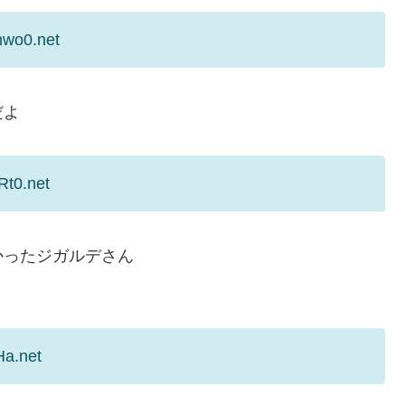
hwo0.net
だよ
Rt0.net
かったジガルデさん
Ha.net