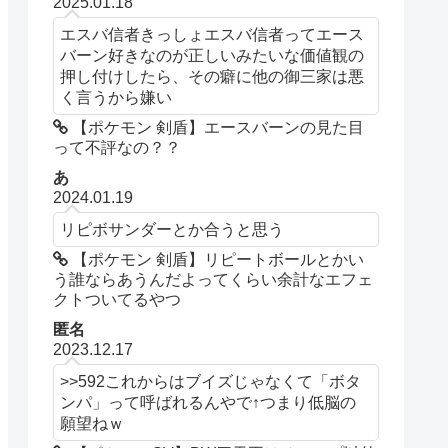
2025.01.18
エスバ信者きっしょエスバ信者ってエース
バーン好きなのが正しいみたいな価値観の
押し付けしたら、その癖に他の御三家は悪
く言うから嫌い
【ポケモン 剣盾】エースバーンの見た目
って不評なの？？
あ
2024.01.19
リピボサンダーとか合うと思う
【ポケモン 剣盾】リピートボールとかい
う誰ならあうんだよってくらい余計なエフェ
クトついてるやつ
匿名
2023.12.17
>>592これからはブイズじゃなくて「ボタ
ンパ」って呼ばれるんやで↑つまり低脳の
願望ねｗ