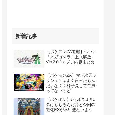
新着記事
【ポケモンZA速報】ついに
「メガカケラ」上限解放！
Ver.2.0.1アプデ内容まとめ
【ポケモンZA】マゾ次元ラ
ッシュとはよく言ったもん
だよなDLC様子見してて買
ってないけど
【ポケポケ】たねEXは強い
のはもちろんだけど今回の
進化EXが不甲斐ないよな