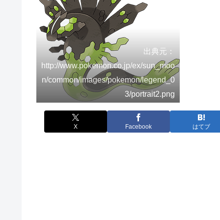
出典元：
http://www.pokemon.co.jp/ex/sun_moo
n/common/images/pokemon/legend_0
3/portrait2.png
X
Facebook
はてブ