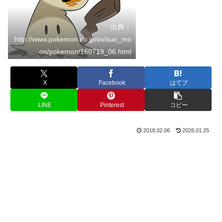
出典：
http://www.pokemon.co.jp/ex/sun_mo
on/pokemon/160719_06.html
X
Facebook
はてブ
LINE
Pinterest
コピー
2018.02.06
2026.01.25