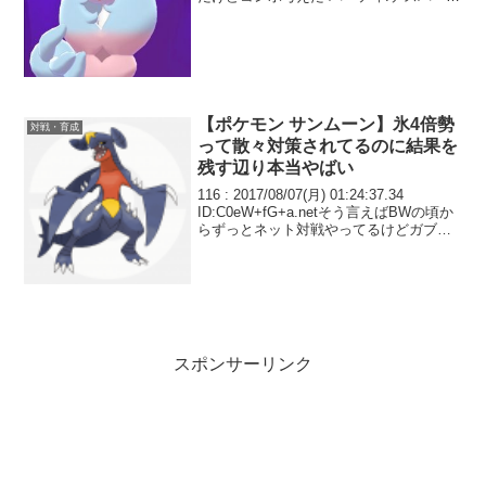
ン、ホルード、オーロンゲ、その他 ター
ン1:ホルードは蜻蛉帰りをデスバーンに
撃ってデスバーン...
【ポケモン サンムーン】氷4倍勢
対戦・育成
って散々対策されてるのに結果を
残す辺り本当やばい
116 : 2017/08/07(月) 01:24:37.34
ID:C0eW+fG+a.netそう言えばBWの頃か
らずっとネット対戦やってるけどガブリ
アスは1体だけ作ってちょっと使っただけ
でそれ以降は全く使ってないな 正直何が
強いのかさっ...
スポンサーリンク