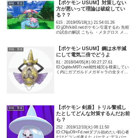
い気がするけど...
【ポケモン USUM】対策しない
対戦・育成
方が悪いって理論は破綻してい
る？？
615 : 2019/05/18(土) 21:54:01.26
ID:jjDlVkib0.netポケモン引退するわ 先程
の試合の解説 こちら ・メタグロス メガ
ストーン アイへ/バレパン/しねん/アムハ
ン ・ゲッコウガ 珠 みずしゅり/むす...
【ポケモン USUM】鋼は水半減
対戦・育成
にして電気二倍でどうよ
81 : 2018/04/05(木) 00:27:27.61
ID:QqbbxM9Tr.net相性補完を模索してい
く内にガブガルドメガギャラの全タイプ
半減の並びを考えた しっかしあまり強く
ないなこれ
【ポケモン 剣盾】トリル警戒し
対戦・育成
たとしてどんな対策するんだお前
ら？
252 : 2019/12/10(火) 08:11:50
ID:CNjuO9+Fd.netダブル始めたい初心者
だけどコンボ考えた パーティ:デスバー