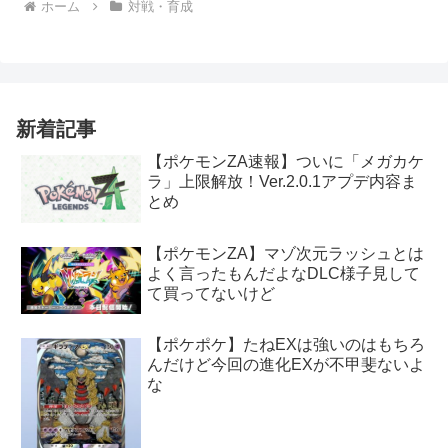
ホーム
対戦・育成
新着記事
【ポケモンZA速報】ついに「メガカケ
ラ」上限解放！Ver.2.0.1アプデ内容ま
とめ
【ポケモンZA】マゾ次元ラッシュとは
よく言ったもんだよなDLC様子見して
て買ってないけど
【ポケポケ】たねEXは強いのはもちろ
んだけど今回の進化EXが不甲斐ないよ
な