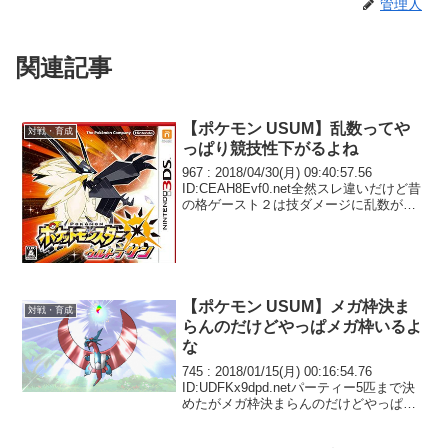
管理人
関連記事
【ポケモン USUM】乱数ってや
対戦・育成
っぱり競技性下がるよね
967 : 2018/04/30(月) 09:40:57.56
ID:CEAH8Evf0.net全然スレ違いだけど昔
の格ゲースト２は技ダメージに乱数があ
って、わざと低い乱数が来るタイミング
で技出してコンボ数増やす方法があった
な ま、人間では...
【ポケモン USUM】メガ枠決ま
対戦・育成
らんのだけどやっぱメガ枠いるよ
な
745 : 2018/01/15(月) 00:16:54.76
ID:UDFKx9dpd.netパーティー5匹まで決
めたがメガ枠決まらんのだけどやっぱメ
ガ枠いるよな 今のところきつそうなのが
マンマンと雨パだから素直にミトムでい