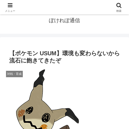
ポケモン関連まとめ
メニュー
検索
ぽけれぽ通信
【ポケモン USUM】環境も変わらないから
流石に飽きてきたぞ
対戦・育成