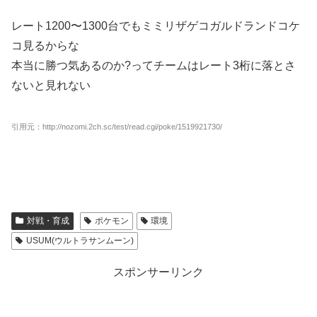
レート1200〜1300台でもミミリザゲコガルドランドコケ
コ見るからな
本当に勝つ気あるのか?ってチームはレート3桁に落とさ
ないと見れない
引用元：http://nozomi.2ch.sc/test/read.cgi/poke/1519921730/
対戦・育成
ポケモン
環境
USUM(ウルトラサンムーン)
スポンサーリンク