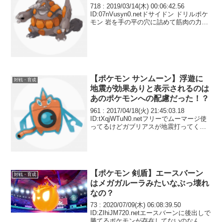
718 : 2019/03/14(木) 00:06:42.56
ID:07nVusyn0.netドサイドン ドリルポケ
モン 岩を手の平の穴に詰めて筋肉の力で
瞬間的に膨らませて発射して攻撃するが
まれにイシツブテを発射してたりする 全
身の身体を...
【ポケモン サンムーン】浮遊に
対戦・育成
地震が効果ありと表示されるのは
あのポケモンへの配慮だった！？
961 : 2017/04/18(火) 21:45:03.18
ID:tXqjWTuN0.netフリーでムーマージ使
ってるけどガブリアスが地震打ってくる
んだよな・・・
【ポケモン 剣盾】エースバーン
対戦・育成
はメガガルーラみたいなぶっ壊れ
なの？
73 : 2020/07/09(木) 06:08:39.50
ID:ZIhiJM720.netエースバーンに後出しで
勝てるポケモンが存在してないのなんと