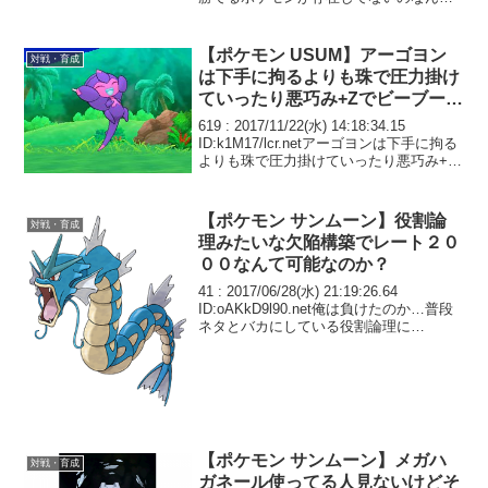
かしろマジで
【ポケモン USUM】アーゴヨン
対戦・育成
は下手に拘るよりも珠で圧力掛け
ていったり悪巧み+Zでビーブーか
けて全抜き狙ったほうが強いと思
619 : 2017/11/22(水) 14:18:34.15
う
ID:k1M17/lcr.netアーゴヨンは下手に拘る
よりも珠で圧力掛けていったり悪巧み+Z
でビーブーかけて全抜き狙ったほうが強
いと思う アーゴヨンに拘らせるのはツン
デツンデに...
【ポケモン サンムーン】役割論
対戦・育成
理みたいな欠陥構築でレート２０
００なんて可能なのか？
41 : 2017/06/28(水) 21:19:26.64
ID:oAKkD9l90.net俺は負けたのか…普段
ネタとバカにしている役割論理に…
【ポケモン サンムーン】メガハ
対戦・育成
ガネール使ってる人見ないけどそ