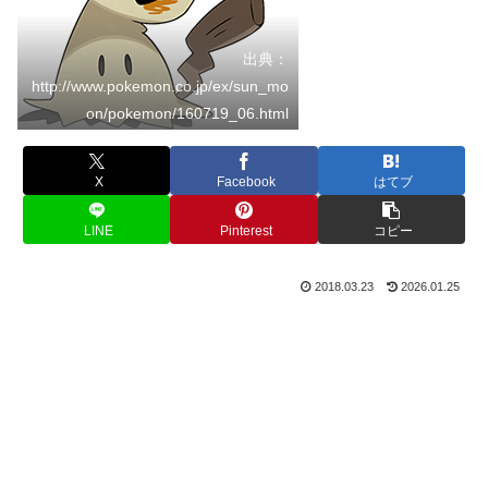
出典：
http://www.pokemon.co.jp/ex/sun_mo
on/pokemon/160719_06.html
X
Facebook
はてブ
LINE
Pinterest
コピー
2018.03.23
2026.01.25