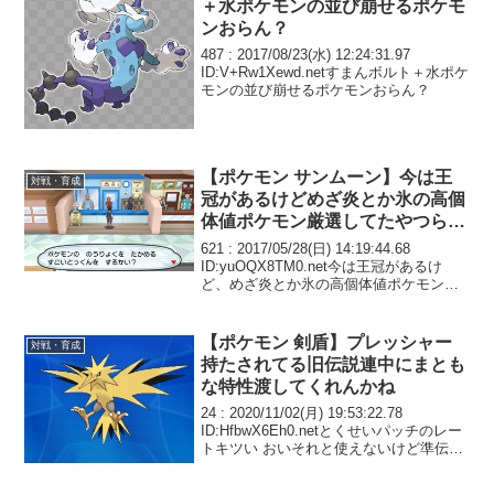
＋水ポケモンの並び崩せるポケモ
ンおらん？
487 : 2017/08/23(水) 12:24:31.97
ID:V+Rw1Xewd.netすまんボルト＋水ポケ
モンの並び崩せるポケモンおらん？
【ポケモン サンムーン】今は王
対戦・育成
冠があるけどめざ炎とか氷の高個
体値ポケモン厳選してたやつらの
根気凄いと思うわ
621 : 2017/05/28(日) 14:19:44.68
ID:yuOQX8TM0.net今は王冠があるけ
ど、めざ炎とか氷の高個体値ポケモン選
してたやつらの根気凄いと思うわ
【ポケモン 剣盾】プレッシャー
対戦・育成
持たされてる旧伝説連中にまとも
な特性渡してくれんかね
24 : 2020/11/02(月) 19:53:22.78
ID:HfbwX6Eh0.netとくせいパッチのレー
トキツい おいそれと使えないけど準伝は
夢特性にしないとあんまり輝かない奴も
いるから難しい