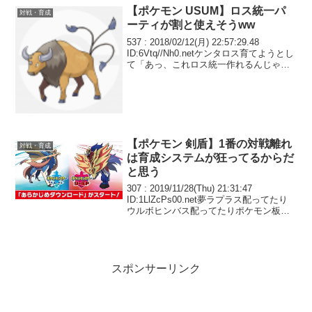
【ポケモン USUM】ロス統一パ
対戦・育成
ーティが割と使えそうww
537 : 2018/02/12(月) 22:57:29.48
ID:6Vtq//Nh0.netケンタロス育てようとし
て「あっ、これロス統一作れるんじゃ
ね？」と思ってBOX覗いたら ヘラクロス
メタグロス ボルトロス ランドロス がい
た ケ...
【ポケモン 剣盾】1番の対戦離れ
対戦・育成
は育成システムが狂ってるからだ
と思う
307 : 2019/11/28(Thu) 21:31:47
ID:1LlZcPs00.net夢ラプラス配ってたり
ウルボヒンバス配ってたりポケモン板っ
て聖人も多いな
スポンサーリンク