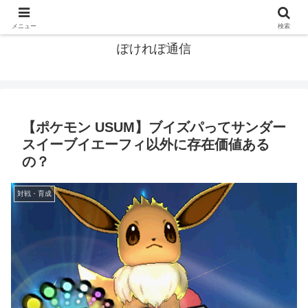
ポケモン関連まとめ
メニュー
検索
ぽけれぽ通信
【ポケモン USUM】ブイズパってサンダー
スイーブイエーフィ以外に存在価値ある
の？
対戦・育成