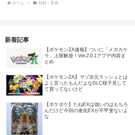
ホーム
対戦・育成
新着記事
【ポケモンZA速報】ついに「メガカケ
ラ」上限解放！Ver.2.0.1アプデ内容ま
とめ
【ポケモンZA】マゾ次元ラッシュとは
よく言ったもんだよなDLC様子見して
て買ってないけど
【ポケポケ】たねEXは強いのはもちろ
んだけど今回の進化EXが不甲斐ないよ
な