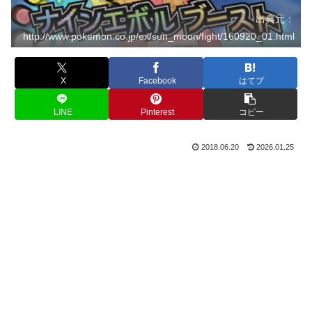
出典元：
http://www.pokemon.co.jp/ex/sun_moon/fight/160920_01.html
X
Facebook
はてブ
LINE
Pinterest
コピー
2018.06.20
2026.01.25