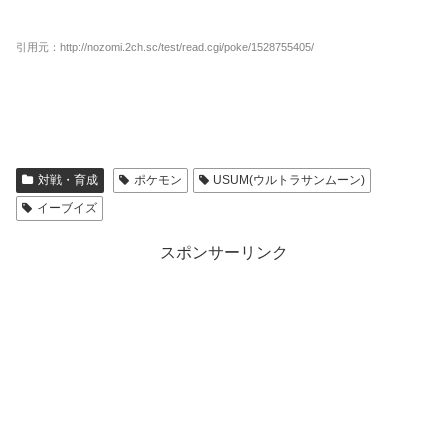
引用元：http://nozomi.2ch.sc/test/read.cgi/poke/1528755405/
対戦・育成
ポケモン
USUM(ウルトラサンムーン)
イーブイズ
スポンサーリンク