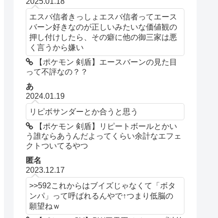
2025.01.18
エスバ信者きっしょエスバ信者ってエース
バーン好きなのが正しいみたいな価値観の
押し付けしたら、その癖に他の御三家は悪
く言うから嫌い
【ポケモン 剣盾】エースバーンの見た目
って不評なの？？
あ
2024.01.19
リピボサンダーとか合うと思う
【ポケモン 剣盾】リピートボールとかい
う誰ならあうんだよってくらい余計なエフェ
クトついてるやつ
匿名
2023.12.17
>>592これからはブイズじゃなくて「ボタ
ンパ」って呼ばれるんやで↑つまり低脳の
願望ねｗ