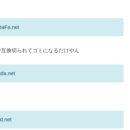
OaFa.net
で互換切られてゴミになるだけやん
gda.net
d.net