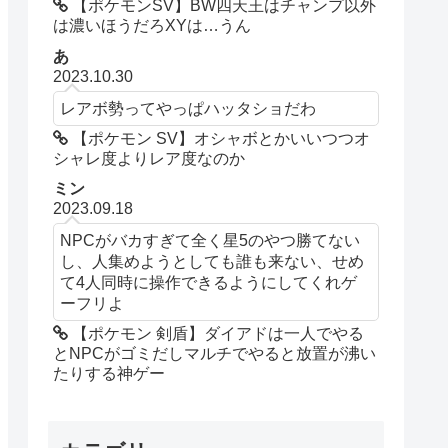
【ポケモンSV】BW四天王はチャンプ以外
は濃いほうだろXYは…うん
あ
2023.10.30
レアボ勢ってやっぱハッタショだわ
【ポケモン SV】オシャボとかいいつつオ
シャレ度よりレア度なのか
ミン
2023.09.18
NPCがバカすぎて全く星5のやつ勝てない
し、人集めようとしても誰も来ない、せめ
て4人同時に操作できるようにしてくれゲ
ーフリよ
【ポケモン 剣盾】ダイアドは一人でやる
とNPCがゴミだしマルチでやると放置が沸い
たりする神ゲー