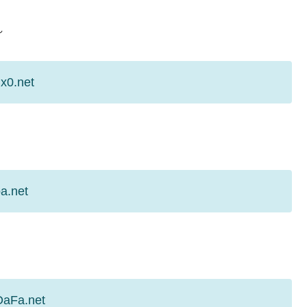
れ
x0.net
a.net
OaFa.net