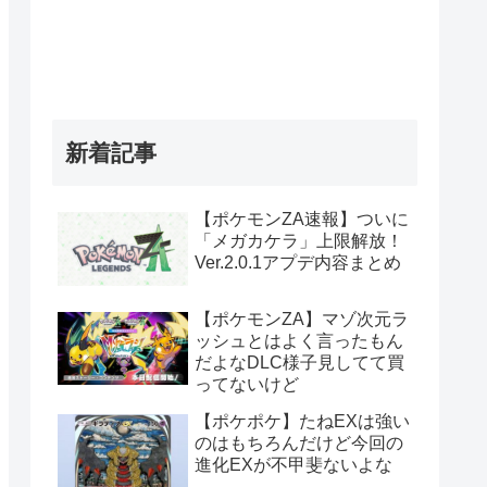
新着記事
【ポケモンZA速報】ついに
「メガカケラ」上限解放！
Ver.2.0.1アプデ内容まとめ
【ポケモンZA】マゾ次元ラ
ッシュとはよく言ったもん
だよなDLC様子見してて買
ってないけど
【ポケポケ】たねEXは強い
のはもちろんだけど今回の
進化EXが不甲斐ないよな