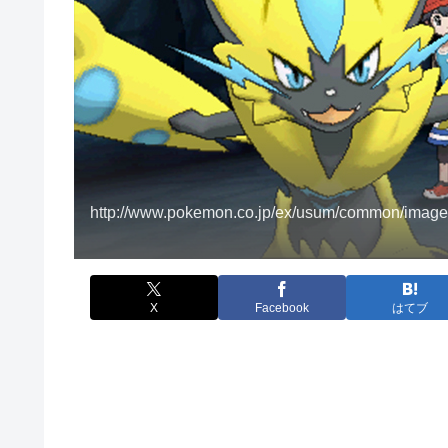
http://www.pokemon.co.jp/ex/usum/common/image
X
Facebook
はてブ