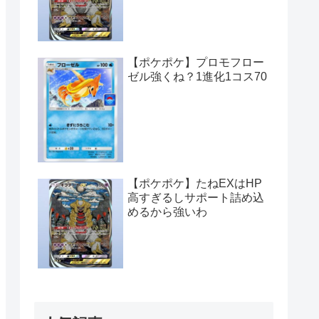
【ポケポケ】プロモフロー
ゼル強くね？1進化1コス70
【ポケポケ】たねEXはHP
高すぎるしサポート詰め込
めるから強いわ