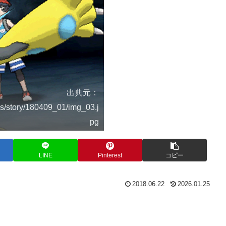
出典元：
s/story/180409_01/img_03.j
pg
LINE
Pinterest
コピー
2018.06.22
2026.01.25