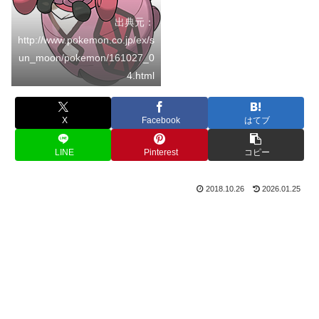
出典元：
http://www.pokemon.co.jp/ex/s
un_moon/pokemon/161027_0
4.html
X
Facebook
はてブ
LINE
Pinterest
コピー
2018.10.26
2026.01.25