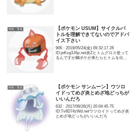
2017/02/03(金) 23:35:44.21 I...
【ポケモン USUM】サイクルバ
対戦・育成
トルを理解できてないのでアドバ
イス下さい
906 : 2019/05/24(金) 09:32:17.28
ID:jeKvg3J6p.net炎Zヒトムグロス使って
るんですが鋼ポケが来たらヒトムを出す
んですが当然相手も交代してきてサイク
ルを回していたらいつの間にかヒトムが
瀕死になってサ...
【ポケモン サンムーン】ウツロ
対戦・育成
イドってめざ炎とめざ地どっちが
いいんだろ
632 : 2017/08/28(月) 20:04:45.75
ID:Tv8D74zWd.netウツロイドってめざ炎
とめざ地どっちがいいんだろ