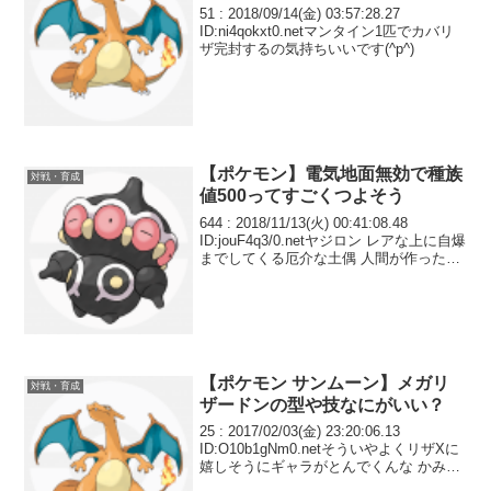
51 : 2018/09/14(金) 03:57:28.27
ID:ni4qokxt0.netマンタイン1匹でカバリ
ザ完封するの気持ちいいです(^p^)
【ポケモン】電気地面無効で種族
対戦・育成
値500ってすごくつよそう
644 : 2018/11/13(火) 00:41:08.48
ID:jouF4q3/0.netヤジロン レアな上に自爆
までしてくる厄介な土偶 人間が作ったか
どうかはおいといてUSUMではゴビット
と対になった
【ポケモン サンムーン】メガリ
対戦・育成
ザードンの型や技なにがいい？
25 : 2017/02/03(金) 23:20:06.13
ID:O10b1gNm0.netそういやよくリザXに
嬉しそうにギャラがとんでくんな かみな
りパンチで消えてくけどね55 :