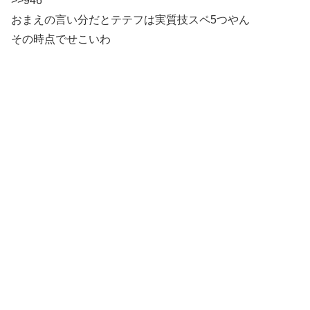
>>946
おまえの言い分だとテテフは実質技スペ5つやん
その時点でせこいわ