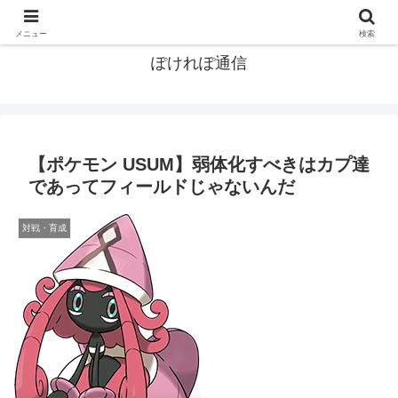
ポケモン関連まとめ
メニュー
検索
ぽけれぽ通信
【ポケモン USUM】弱体化すべきはカプ達
であってフィールドじゃないんだ
対戦・育成