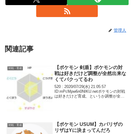
管理人
関連記事
【ポケモン 剣盾】ポケモンの対
対戦・育成
戦は好きだけど調整が全然出来な
くてパクってるわ
520 : 2020/07/29(水) 21:05:57
ID:mPcMpw6n0NIKU.netポケモンの対戦
は好きだけど育成、というか調整が全然
出来なくて ポケ徹のとか上位成績残した
個人ブログの調整案をそのまま拝借して
ることが殆どだわ…
【ポケモン USUM】カバリザの
対戦・育成
リザはYに決まってんだろ