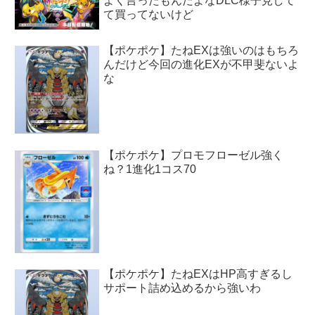
よく言ったもんだよなDLC様子見して
て買ってないけど
【ポケポケ】たねEXは強いのはもちろ
んだけど今回の進化EXが不甲斐ないよ
な
【ポケポケ】プロモフローゼル強く
ね？1進化1コス70
【ポケポケ】たねEXはHP高すぎるし
サポート詰め込めるから強いわ