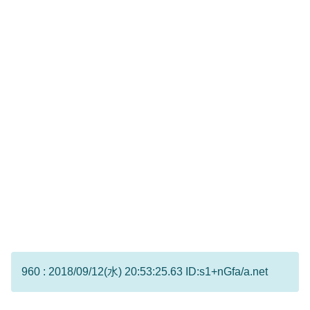
960 : 2018/09/12(水) 20:53:25.63 ID:s1+nGfa/a.net