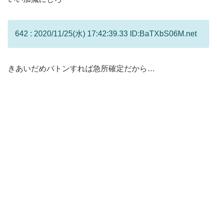
642 : 2020/11/25(水) 17:42:39.33 ID:BaTXbS06M.net
きあいだめバトンすれば急所確定だから…