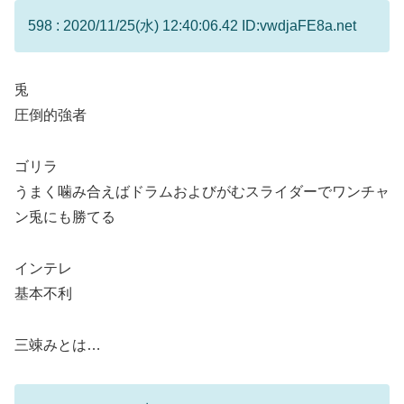
598 : 2020/11/25(水) 12:40:06.42 ID:vwdjaFE8a.net
兎
圧倒的強者
ゴリラ
うまく噛み合えばドラムおよびがむスライダーでワンチャ
ン兎にも勝てる
インテレ
基本不利
三竦みとは…