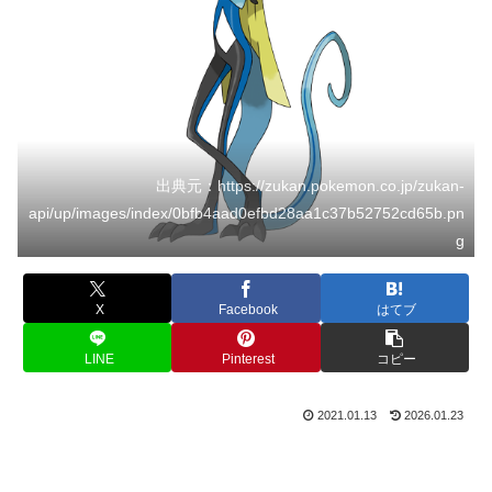
出典元：https://zukan.pokemon.co.jp/zukan-
api/up/images/index/0bfb4aad0efbd28aa1c37b52752cd65b.pn
g
X
Facebook
はてブ
LINE
Pinterest
コピー
2021.01.13
2026.01.23