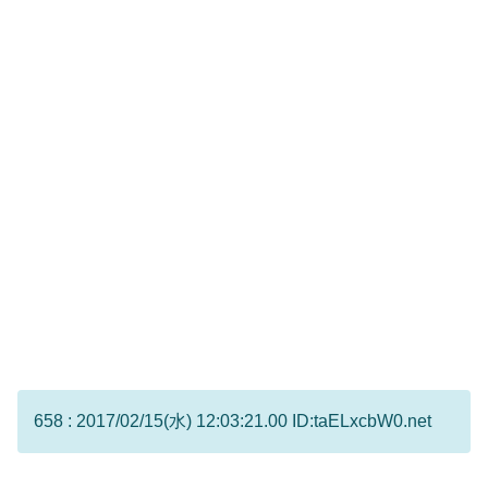
658 : 2017/02/15(水) 12:03:21.00 ID:taELxcbW0.net