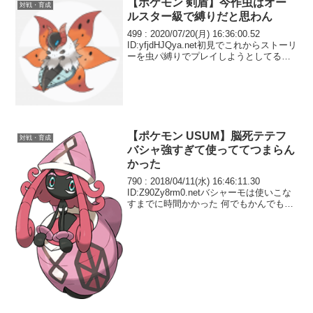
【ポケモン 剣盾】今作虫はオー
対戦・育成
ルスター級で縛りだと思わん
499 : 2020/07/20(月) 16:36:00.52
ID:yfjdHJQya.net初見でこれからストーリ
ーを虫パ縛りでプレイしようとしてるん
だけど、なんかオススメのポケモンとか
型とかある？ すいほうオニシズグモは入
れる予定 マ...
【ポケモン USUM】脳死テテフ
対戦・育成
バシャ強すぎて使っててつまらん
かった
790 : 2018/04/11(水) 16:46:11.30
ID:Z90Zy8rm0.netバシャーモは使いこな
すまでに時間かかった 何でもかんでも居
座り守るすればいいってもんじゃなく
て、その1ターンを起点にされることすら
あるから意外と...