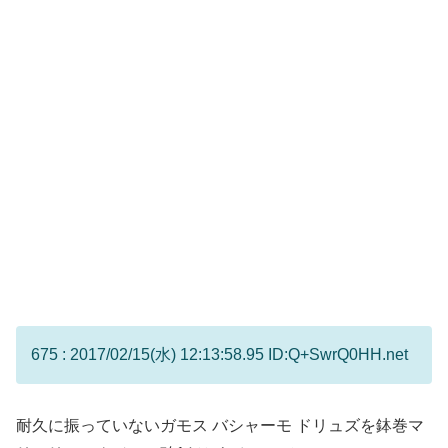
675 : 2017/02/15(水) 12:13:58.95 ID:Q+SwrQ0HH.net
耐久に振っていないガモス バシャーモ ドリュズを鉢巻マ