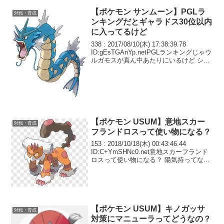
【ポケモン サンムーン】PGLラ
対戦・育成
ンキングだとギャラドス30位以内
に入ってるけど
338 : 2017/08/10(木) 17:38:39.78
ID:gEsTGAnYp.netPGLランキングじゃウ
ルガモスが真ん中あたりにいるけど シー
ズン4の2000以上の上位構築じゃ採用数5
未満というのがバレてしまってから持ち
上げる...
【ポケモン USUM】意地スカー
対戦・育成
フランドロスって使い物になる？
153 : 2018/10/18(木) 00:43:46.44
ID:C+YmSHNc0.net意地スカーフランド
ロスって使い物になる？ 陽気持ってない
から妥協したい
【ポケモン USUM】キノガッサ
対戦・育成
対策にマニューラってどうなの？