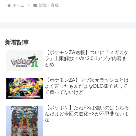
ホーム
対戦・育成
新着記事
【ポケモンZA速報】ついに「メガカケ
ラ」上限解放！Ver.2.0.1アプデ内容ま
とめ
【ポケモンZA】マゾ次元ラッシュとは
よく言ったもんだよなDLC様子見して
て買ってないけど
【ポケポケ】たねEXは強いのはもちろ
んだけど今回の進化EXが不甲斐ないよ
な