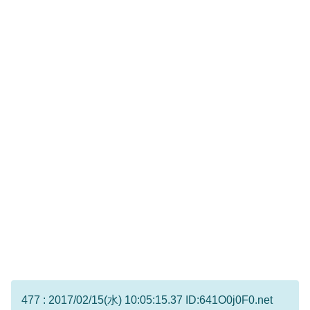
477 : 2017/02/15(水) 10:05:15.37 ID:641O0j0F0.net