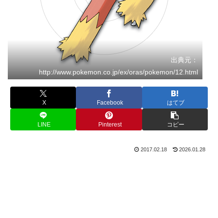
出典元：
http://www.pokemon.co.jp/ex/oras/pokemon/12.html
X
Facebook
はてブ
LINE
Pinterest
コピー
2017.02.18
2026.01.28