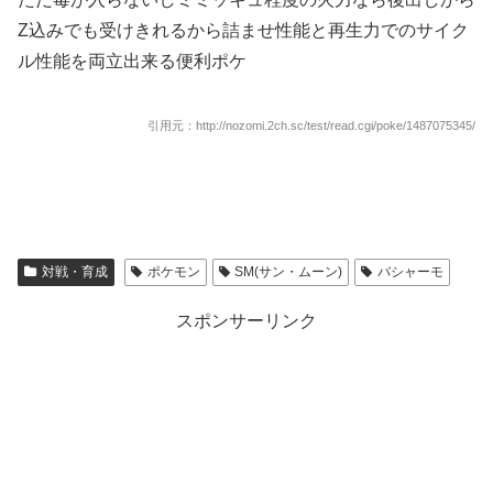
Z込みでも受けきれるから詰ませ性能と再生力でのサイク
ル性能を両立出来る便利ポケ
引用元：http://nozomi.2ch.sc/test/read.cgi/poke/1487075345/
対戦・育成
ポケモン
SM(サン・ムーン)
バシャーモ
スポンサーリンク