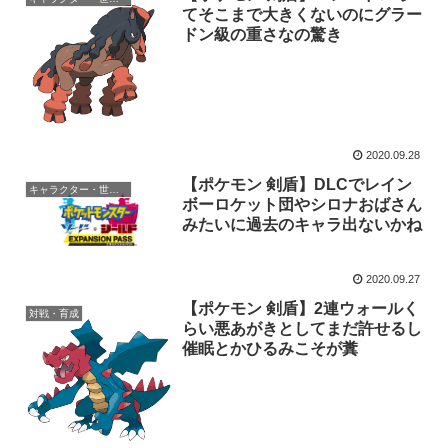
てそこまで大きくないのにグラー
ドン級の重さなの驚き
2020.09.28
【ポケモン 剣盾】DLCでレイン
キャラクター・世界観
ボーロケット団やシロナおばさん
みたいに過去のキャラ出ないかね
2020.09.27
【ポケモン 剣盾】2連ウォールく
対戦・育成
らい悪あがきとしてまだ許せるし
催眠とかひるみこそが糞