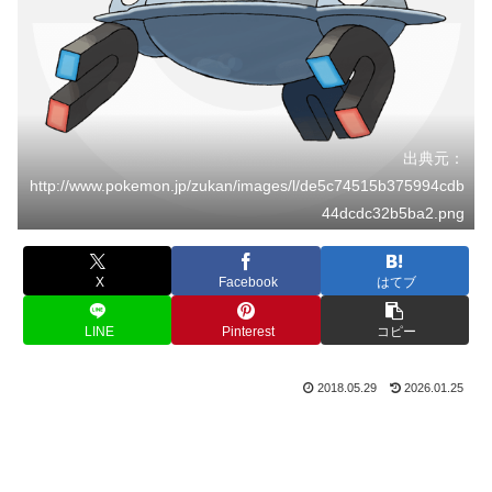
出典元：
http://www.pokemon.jp/zukan/images/l/de5c74515b375994cdb
44dcdc32b5ba2.png
X
Facebook
はてブ
LINE
Pinterest
コピー
2018.05.29
2026.01.25