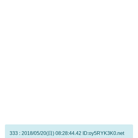
333 : 2018/05/20(日) 08:28:44.42 ID:oy5RYK3K0.net