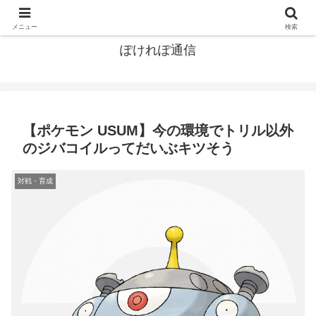
ポケモン関連まとめ
メニュー
検索
ぽけれぽ通信
【ポケモン USUM】今の環境でトリル以外
のジバコイルってだいぶキツそう
対戦・育成