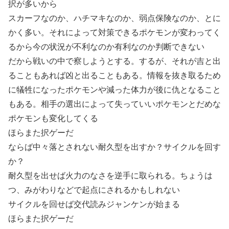
択が多いから
スカーフなのか、ハチマキなのか、弱点保険なのか、とに
かく多い。それによって対策できるポケモンが変わってく
るから今の状況が不利なのか有利なのか判断できない
だから戦いの中で察しようとする。するが、それが吉と出
ることもあれば凶と出ることもある。情報を抜き取るため
に犠牲になったポケモンや減った体力が後に仇となること
もある。相手の選出によって失っていいポケモンとだめな
ポケモンも変化してくる
ほらまた択ゲーだ
ならば中々落とされない耐久型を出すか？サイクルを回す
か？
耐久型を出せば火力のなさを逆手に取られる。ちょうは
つ、みがわりなどで起点にされるかもしれない
サイクルを回せば交代読みジャンケンが始まる
ほらまた択ゲーだ