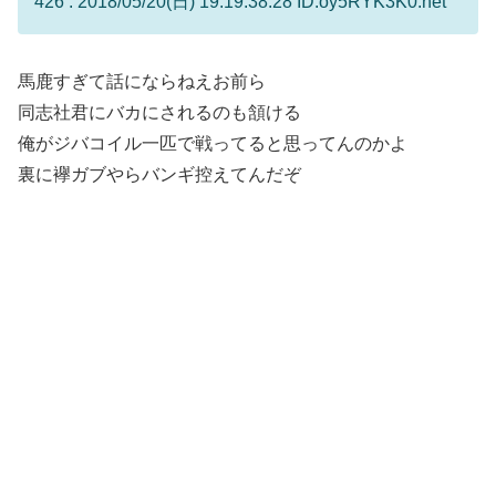
426 : 2018/05/20(日) 19:19:38.28 ID:oy5RYK3K0.net
馬鹿すぎて話にならねえお前ら
同志社君にバカにされるのも頷ける
俺がジバコイル一匹で戦ってると思ってんのかよ
裏に襷ガブやらバンギ控えてんだぞ