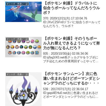
【ポケモン 剣盾】ドラパルトに
オシャボ・色違い・証
似合うボールってなんだろうウル
ボ？
370: 2020/12/21(月) 17:10:04.76
ID:JXvC2SFn0ドラパに似合うボールって
なんだろう、ウルボ？
【ポケモン 剣盾】そのうちボー
オシャボ・色違い・証
ル入れ替えできるようになって努
力が無になるんだろ？
935 : 2020/10/30(金) 02:06:34.06
ID:ij/bq2rX0.net色テッカグヤをラブボに
ブチ込むための作業周回ずっとやってる
んだけど もしかしてUM買ってきた方が
早い？
【ポケモン サンムーン】次に色
オシャボ・色違い・証
違い生まれるけどボーマンダとシ
ャンデラのどっちにするか・・・
539 : 2017/07/17(月) 22:36:04.17
ID:gepi4EHu0.net次に色違い生まれるけ
どボーマンダとシャンデラのどっちにす
るか全然決められずに明日になりそう