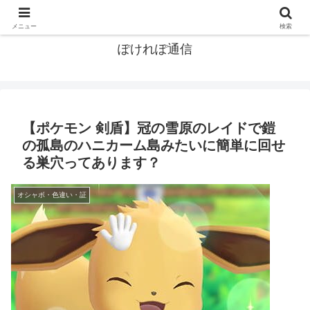
ポケモン関連まとめ
メニュー
検索
ぽけれぽ通信
【ポケモン 剣盾】冠の雪原のレイドで鎧
の孤島のハニカーム島みたいに簡単に回せ
る巣穴ってあります？
オシャボ・色違い・証