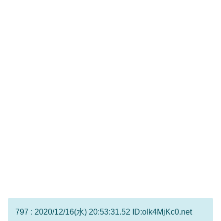
797 : 2020/12/16(水) 20:53:31.52 ID:olk4MjKc0.net