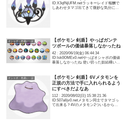
ID:X3qfNjUFM.netラッキーレイド報酬で
しあわせタマゴ出てきて微妙な気分にな
った たまにポケモンの思い出とか見てみ
るとほっこりするな 孵化要員ウルガモス
とか
【ポケモン 剣盾】やっぱガンテ
オシャボ・色違い・証
ツボールの価値暴落しなかったね
42 : 2020/06/19(金) 06:44:34
ID:Isk0OMEx0.netやっぱオシャボの価値
暴落しなかったね 使い切った奴結構いる
よな
【ポケモン 剣盾】6Vメタモンを
オシャボ・色違い・証
正規の方法で手に入れられるよう
にすべきだよなあ
112 : 2020/08/02(日) 15:38:21.36
ID:507alIjv0.netメタモン同士でタマゴっ
て出来る？4Vのメタモン2ついるからタ
マゴで5Vとかにならないかなって思って
るんだけどどうなんだろう