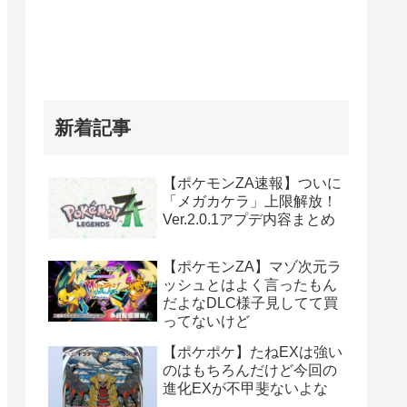
新着記事
【ポケモンZA速報】ついに
「メガカケラ」上限解放！
Ver.2.0.1アプデ内容まとめ
【ポケモンZA】マゾ次元ラ
ッシュとはよく言ったもん
だよなDLC様子見してて買
ってないけど
【ポケポケ】たねEXは強い
のはもちろんだけど今回の
進化EXが不甲斐ないよな