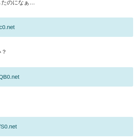
したのになぁ…
c0.net
い？
KQB0.net
fS0.net