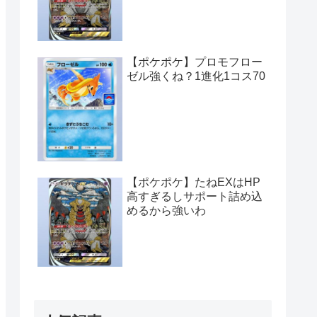
【ポケポケ】プロモフロー
ゼル強くね？1進化1コス70
【ポケポケ】たねEXはHP
高すぎるしサポート詰め込
めるから強いわ