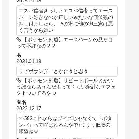
2025.01.18
エスバ信者きっしょエスバ信者ってエース
バーン好きなのが正しいみたいな価値観の
押し付けしたら、その癖に他の御三家は悪
く言うから嫌い
【ポケモン 剣盾】エースバーンの見た目
って不評なの？？
あ
2024.01.19
リピボサンダーとか合うと思う
【ポケモン 剣盾】リピートボールとかい
う誰ならあうんだよってくらい余計なエフェ
クトついてるやつ
匿名
2023.12.17
>>592これからはブイズじゃなくて「ボタ
ンパ」って呼ばれるんやで↑つまり低脳の
願望ねｗ