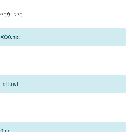
いたかった
YXO0.net
4+qH.net
う
0.net