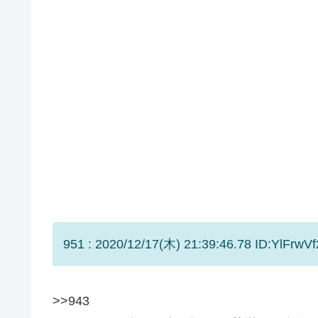
951 : 2020/12/17(木) 21:39:46.78 ID:YlFrwVf
>>943