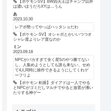
【ポケモンSV】BW四天王はチャンプ以外
は濃いほうだろXYは…うん
あ
2023.10.30
レアボ勢ってやっぱハッタショだわ
【ポケモン SV】オシャボとかいいつつオ
シャレ度よりレア度なのか
ミン
2023.09.18
NPCがバカすぎて全く星5のやつ勝てない
し、人集めようとしても誰も来ない、せめ
て4人同時に操作できるようにしてくれゲ
ーフリよ
【ポケモン 剣盾】ダイアドは一人でやる
とNPCがゴミだしマルチでやると放置が沸い
たりする神ゲー