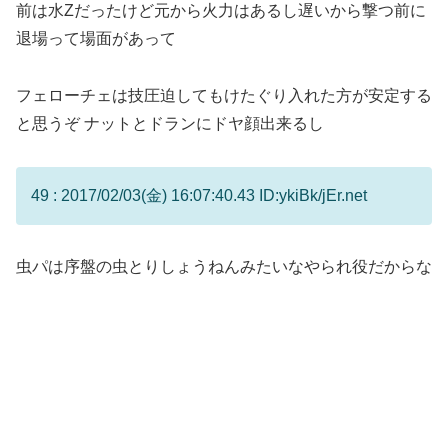
前は水Zだったけど元から火力はあるし遅いから撃つ前に
退場って場面があって
フェローチェは技圧迫してもけたぐり入れた方が安定する
と思うぞ ナットとドランにドヤ顔出来るし
49 : 2017/02/03(金) 16:07:40.43 ID:ykiBk/jEr.net
虫パは序盤の虫とりしょうねんみたいなやられ役だからな