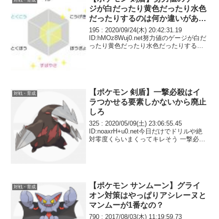
対戦・育成
ジが白だったり黄色だったり水色
だったりするのは何か違いがあり
ますか？
195 : 2020/09/24(木) 20:42:31.19
ID:hMOz8Wuj0.net努力値のゲージが白だ
ったり黄色だったり水色だったりするの
は何か違いがありますか？ バトルの時に
相手の確認してると色が違うのがたまに
いるんですが
【ポケモン 剣盾】一撃必殺はイ
対戦・育成
ラつかせる要素しかないから廃止
しろ
325 : 2020/05/09(土) 23:06:55.45
ID:noaxrH+u0.net今日だけでドリルや絶
対零度くらいまくってキレそう 一撃必殺
はイラつかせる要素しかないから廃止し
ろ
【ポケモン サンムーン】グライ
対戦・育成
オン対策はやっぱりアシレーヌと
マンムーが1番なの？
790 : 2017/08/03(木) 11:19:59.73