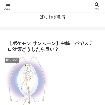
ポケモン関連まとめ
メニュー
検索
ぽけれぽ通信
【ポケモン サンムーン】虫統一パでステ
ロ対策どうしたら良い？
対戦・育成