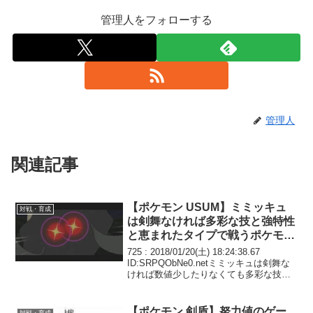
管理人をフォローする
管理人
関連記事
【ポケモン USUM】ミミッキュ
対戦・育成
は剣舞なければ多彩な技と強特性
と恵まれたタイプで戦うポケモン
になってたかもしれない
725 : 2018/01/20(土) 18:24:38.67
ID:SRPQObNe0.netミミッキュは剣舞な
ければ数値少したりなくても多彩な技と
強特性と恵まれたタイプで戦うポケモン
になってたかもしれない 剣舞ある分には
A高えし速いし硬...
【ポケモン 剣盾】努力値のゲー