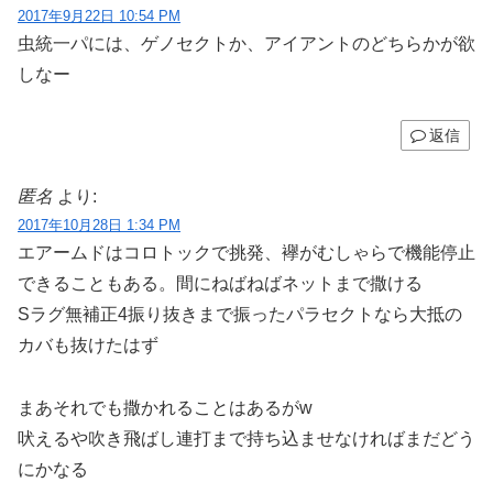
2017年9月22日 10:54 PM
虫統一パには、ゲノセクトか、アイアントのどちらかが欲
しなー
返信
匿名
より:
2017年10月28日 1:34 PM
エアームドはコロトックで挑発、襷がむしゃらで機能停止
できることもある。間にねばねばネットまで撒ける
Sラグ無補正4振り抜きまで振ったパラセクトなら大抵の
カバも抜けたはず
まあそれでも撒かれることはあるがw
吠えるや吹き飛ばし連打まで持ち込ませなければまだどう
にかなる